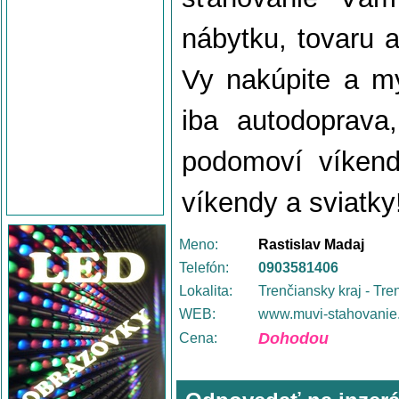
nábytku, tovaru 
Vy nakúpite a m
iba autodoprava
podomoví víkendo
víkendy a sviatky
Meno:
Rastislav Madaj
Telefón:
0903581406
Lokalita:
Trenčiansky kraj - Tre
WEB:
www.muvi-stahovanie
Dohodou
Cena: