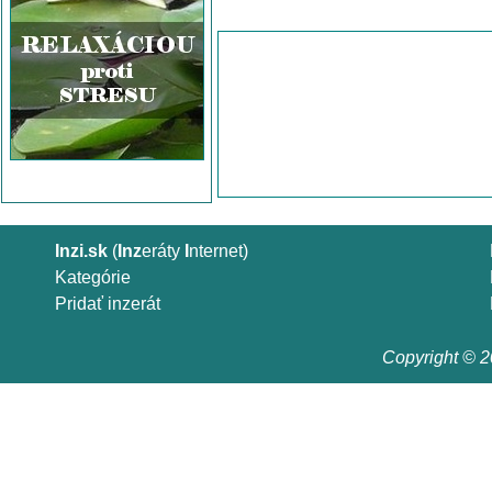
Inzi.sk
(
Inz
eráty
I
nternet)
Kategórie
Pridať inzerát
Copyright © 20