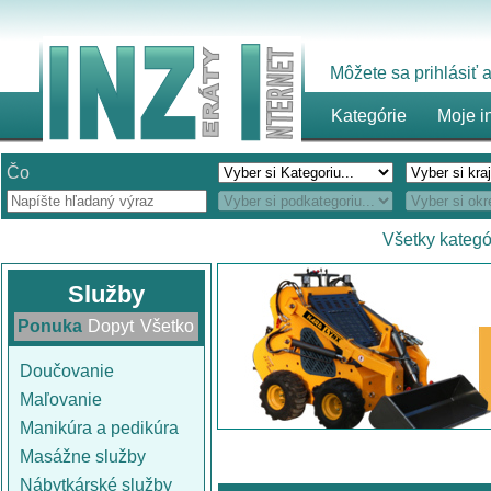
Môžete sa prihlásiť
Kategórie
Moje i
Čo
Všetky kategó
Služby
Ponuka
Dopyt
Všetko
Doučovanie
Maľovanie
Manikúra a pedikúra
Masážne služby
Nábytkárské služby