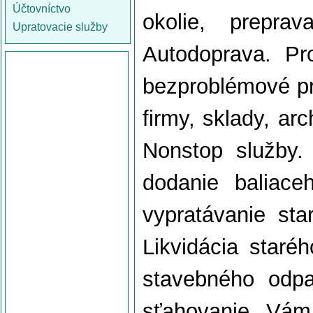
Účtovníctvo
okolie, prepra
Upratovacie služby
Autodoprava. Pr
bezproblémové pr
firmy, sklady, arc
Nonstop služby.
dodanie baliace
vypratávanie sta
Likvidácia staréh
stavebného odp
sťahovanie Vám