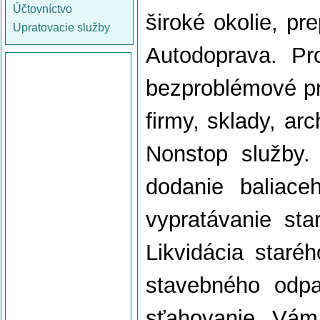
Účtovníctvo
široké okolie, pr
Upratovacie služby
Autodoprava. Pr
bezproblémové pr
firmy, sklady, arc
Nonstop služby.
dodanie baliace
vypratávanie sta
Likvidácia staréh
stavebného odp
sťahovanie Vám