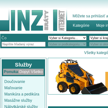
Môžete sa prihlásiť
Kategórie
Moje i
Čo
Všetky kategó
Služby
Ponuka
Dopyt
Všetko
Doučovanie
Maľovanie
Manikúra a pedikúra
Masážne služby
Nábytkárské služby