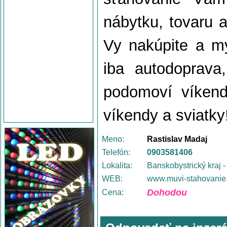
nábytku, tovaru 
Vy nakúpite a m
iba autodoprava
podomoví víkendo
víkendy a sviatky
Meno:
Rastislav Madaj
Telefón:
0903581406
Lokalita:
Banskobystrický kraj 
WEB:
www.muvi-stahovanie
Dohodou
Cena: