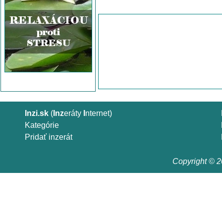
Inzi.sk
(
Inz
eráty
I
nternet)
Kategórie
Pridať inzerát
Copyright © 20