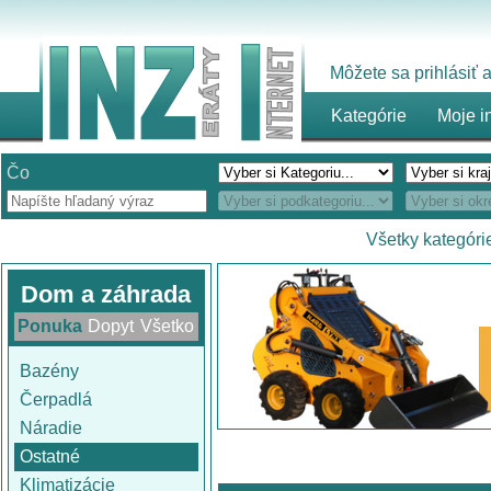
Môžete sa prihlásiť
Kategórie
Moje i
Čo
Všetky kategóri
Dom a záhrada
Ponuka
Dopyt
Všetko
Bazény
Čerpadlá
Náradie
Ostatné
Klimatizácie