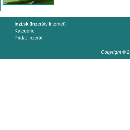
Inzi.sk
(
Inz
eráty
I
nternet)
Kategórie
Pridať inzerát
Copyright © 20