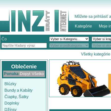
Môžete sa prihlásiť
Kategórie
Moje i
Čo
Všetky kategórie
Oblečenie
Ponuka
Dopyt
Všetko
Blúzky
Bundy a Kabáty
Čiapky, Šatky
Doplnky
Džínsy