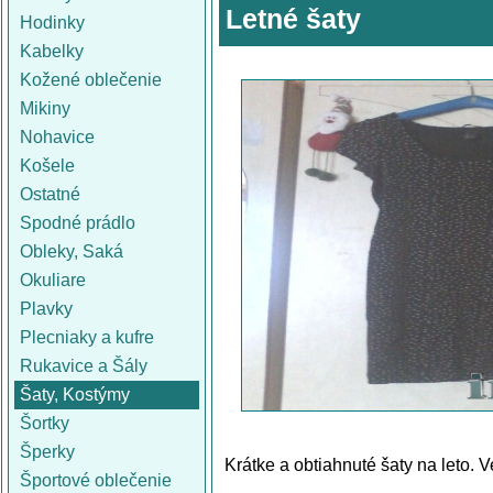
Letné šaty
Hodinky
Kabelky
Kožené oblečenie
Mikiny
Nohavice
Košele
Ostatné
Spodné prádlo
Obleky, Saká
Okuliare
Plavky
Plecniaky a kufre
Rukavice a Šály
Šaty, Kostýmy
Šortky
Šperky
Krátke a obtiahnuté šaty na leto. V
Športové oblečenie