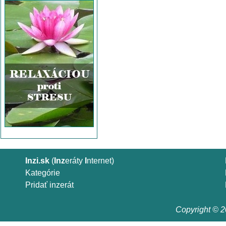
Inzi.sk
(
Inz
eráty
I
nternet)
Kategórie
Pridať inzerát
Copyright © 20