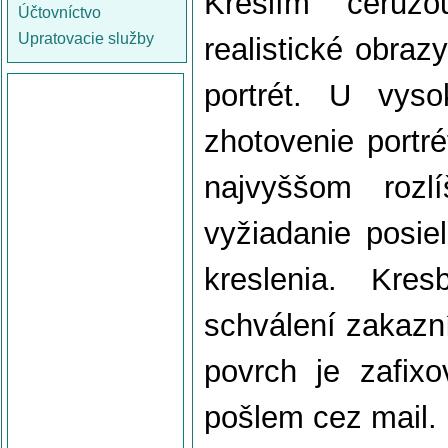
Kreslím ceruzo
Účtovníctvo
Upratovacie služby
realistické obraz
portrét. U vyso
zhotovenie portré
najvyššom rozl
vyžiadanie posie
kreslenia. Kr
schválení zakazn
povrch je zafixov
pošlem cez mail.