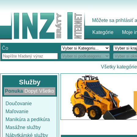
Môžete sa prihlásiť
Kategórie
Moje i
Čo
Všetky kategórie
Služby
Ponuka
Dopyt
Všetko
Doučovanie
Maľovanie
Manikúra a pedikúra
Masážne služby
Nábytkárské služby