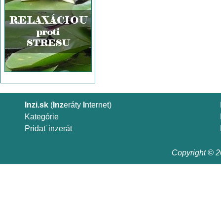
Inzi.sk
(
Inz
eráty
I
nternet)
Kategórie
Pridať inzerát
Copyright © 20