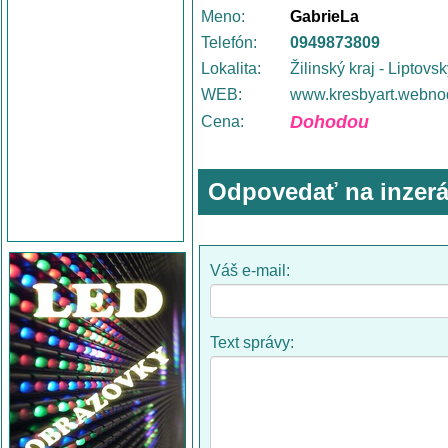
Meno:
GabrieLa
Telefón:
0949873809
Lokalita:
Žilinský kraj - Liptovs
WEB:
www.kresbyart.webno
Dohodou
Cena:
Odpovedať na inzerá
Váš e-mail:
Text správy: