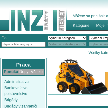
Môžete sa prihlásiť
Kategórie
Moje i
Čo
Všetky kat
Práca
Ponuka
Dopyt
Všetko
Administratíva
Bankovníctvo,
poisťovníctvo
Brigády
Brigády v zahraničí