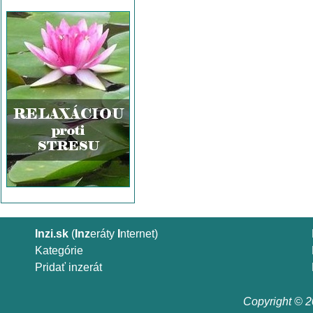
Inzi.sk
(
Inz
eráty
I
nternet)
Kategórie
Pridať inzerát
Copyright © 20