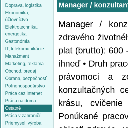
Manager / konzultant
Doprava, logistika
Ekonomika,
účtovníctvo
Manager / konzu
Elektrotechnika,
energetika
zdravého životnéh
Gastonómia
plat (brutto): 60
IT, telekomunikácie
Manažment
ihneď • Druh pra
Marketing, reklama
Obchod, predaj
právomoci a z
Obrana, bezpečnosť
Poľnohospodárstvo
konzultačných c
Práca cez internet
krásu, cvičenie
Práca na doma
Ostatné
Ponúkané pracovn
Práca v zahraničí
Priemysel, výroba