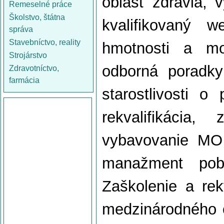
oblasť zdravia, v
Remeselné práce
Školstvo, štátna
kvalifikovaný w
správa
Stavebníctvo, reality
hmotnosti a mo
Strojárstvo
odborná poradkyň
Zdravotníctvo,
farmácia
starostlivosti o
rekvalifikácia
vybavovanie MO 
manažment pob
Zaškolenie a rek
medzinárodného c