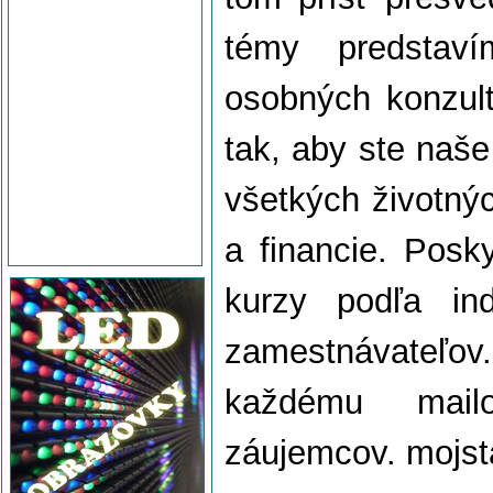
témy predstav
osobných konzul
tak, aby ste naše
všetkých životnýc
a financie. Posk
kurzy podľa ind
zamestnávateľo
každému mail
záujemcov. mojs