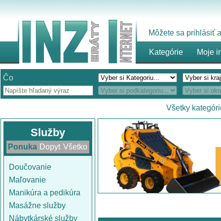
Môžete sa prihlásiť
Kategórie
Moje i
Čo
Všetky kategóri
Služby
Ponuka
Dopyt
Všetko
Doučovanie
Maľovanie
Manikúra a pedikúra
Masážne služby
Nábytkárské služby