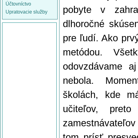
Účtovníctvo
pobyte v zahra
Upratovacie služby
dlhoročné skúsen
pre ľudí. Ako pr
metódou. Všet
odovzdávame aj 
nebola. Momen
školách, kde m
učiteľov, pret
zamestnávateľov 
tom prísť presve