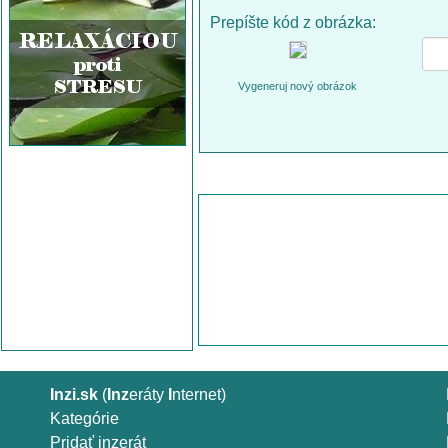
Prepíšte kód z obrázka:
Vygeneruj nový obrázok
Inzi.sk
(
Inz
eráty
I
nternet)
Kategórie
Pridať inzerát