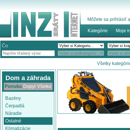
Môžete sa prihlásiť
Kategórie
Moje i
Čo
Všetky kategóri
Dom a záhrada
Ponuka
Dopyt
Všetko
Bazény
Čerpadlá
Náradie
Ostatné
Klimatizácie