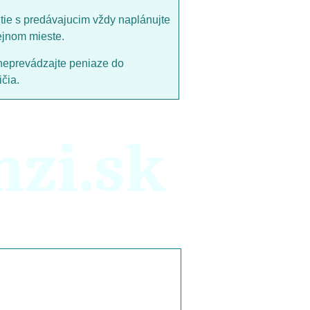
utie s predávajucim vždy naplánujte
ejnom mieste.
neprevádzajte peniaze do
čia.
nzi.sk