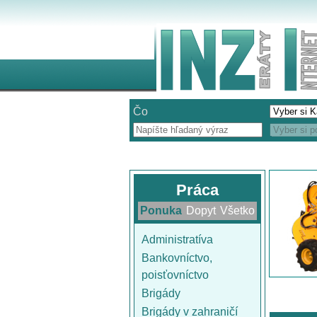
Čo
Práca
Ponuka
Dopyt
Všetko
Administratíva
Bankovníctvo,
poisťovníctvo
Brigády
Brigády v zahraničí