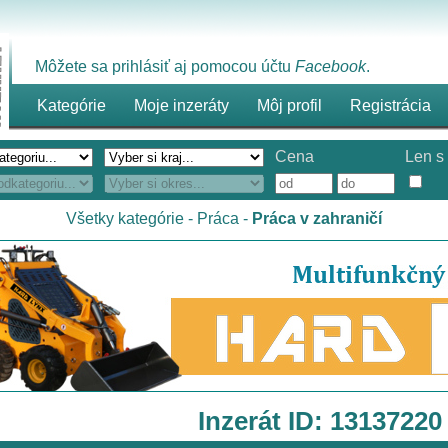
Môžete sa prihlásiť aj pomocou účtu
Facebook
.
Kategórie
Moje inzeráty
Môj profil
Registrácia
Cena
Len s 
Všetky kategórie
-
Práca
-
Práca v zahraničí
Inzerát ID: 13137220