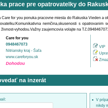
ka prace pre opatrovatelky do Rakus
 Care for you ponuka pracovne miesta do Rakuska Vieden a ok
ovatelku:Komunikativna nemčina,skusenosti s opatrovanim sen
živnost-vyhodou.Važny zaujemcovia volajte na T.č.094846707
Care for you
0948467073
VIP
Nitriansky kraj - Šaľa
Upra
www.careforyou.sk
Zmaz
Dohodou
vedať na inzerát
ail:
V príp
nikdy 