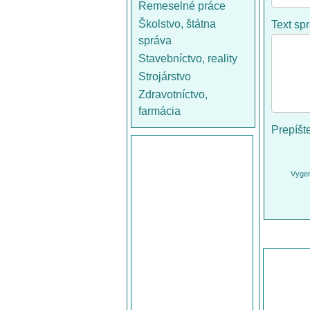
Remeselné práce
Školstvo, štátna
Text sp
správa
Stavebníctvo, reality
Strojárstvo
Zdravotníctvo,
farmácia
Prepíšt
Vygen