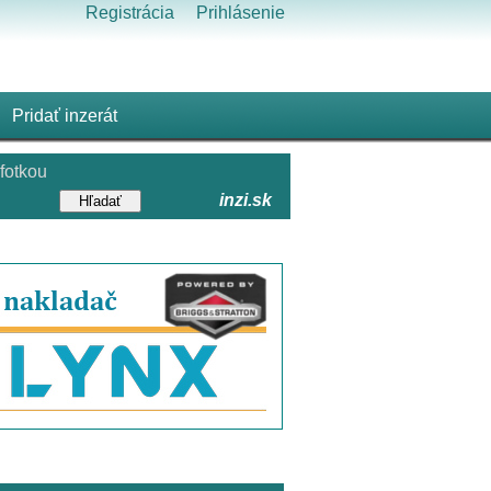
Registrácia
Prihlásenie
Pridať inzerát
fotkou
inzi.sk