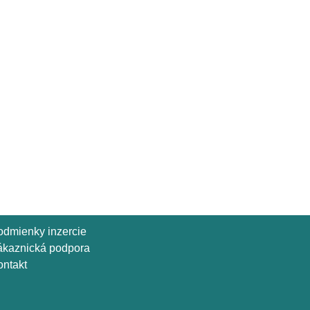
odmienky inzercie
ákaznická podpora
ntakt