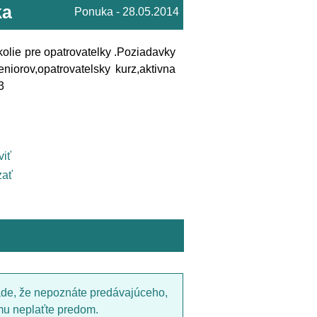
ka
Ponuka - 28.05.2014
olie pre opatrovatelky .Poziadavky
iorov,opatrovatelsky kurz,aktivna
3
viť
ať
ade, že nepoznáte predávajúceho,
mu neplaťte predom.