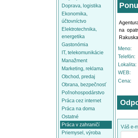
Ponu
Doprava, logistika
Ekonomika,
účtovníctvo
Agentura
Elektrotechnika,
na opatr
energetika
Rakuska 
Gastonómia
Meno:
IT, telekomunikácie
Telefón:
Manažment
Lokalita:
Marketing, reklama
WEB:
Obchod, predaj
Cena:
Obrana, bezpečnosť
Poľnohospodárstvo
Práca cez internet
Odpo
Práca na doma
Ostatné
Práca v zahraničí
Váš e-m
Priemysel, výroba