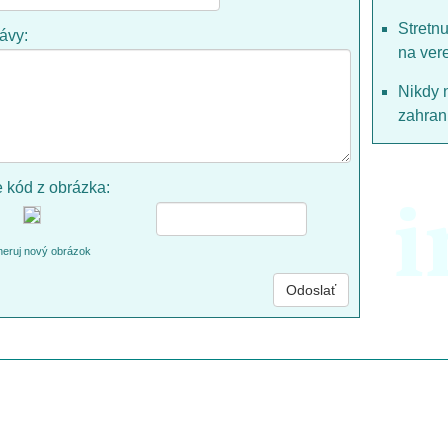
Stretn
rávy:
na ver
Nikdy 
zahrani
e kód z obrázka:
i
eruj nový obrázok