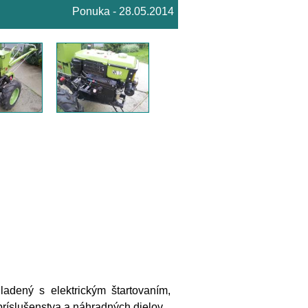
Ponuka - 28.05.2014
adený s elektrickým štartovaním,
ríslušenstva a náhradných dielov.