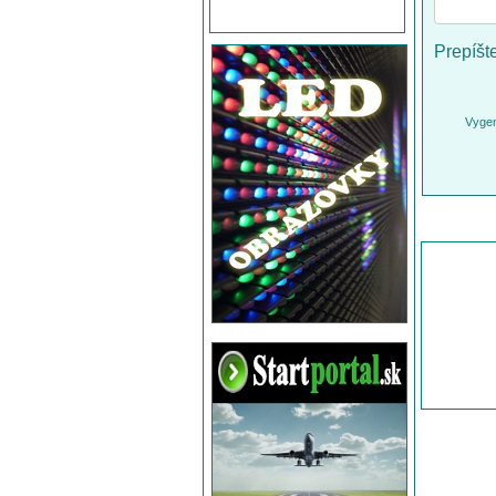
Prepíšt
Vygen