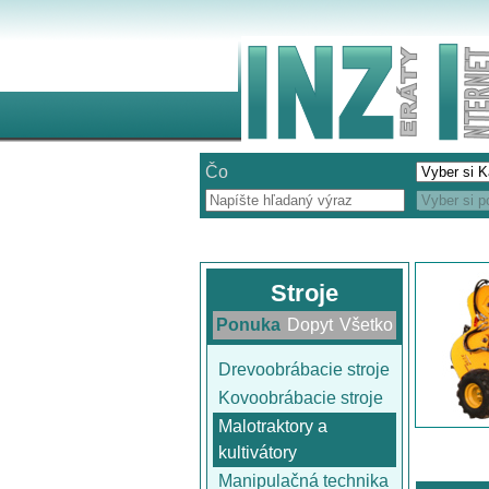
Čo
Stroje
Ponuka
Dopyt
Všetko
Drevoobrábacie stroje
Kovoobrábacie stroje
Malotraktory a
kultivátory
Manipulačná technika