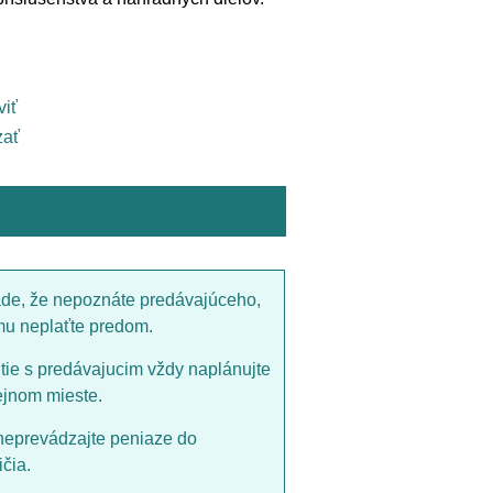
viť
ať
ade, že nepoznáte predávajúceho,
mu neplaťte predom.
utie s predávajucim vždy naplánujte
ejnom mieste.
neprevádzajte peniaze do
čia.