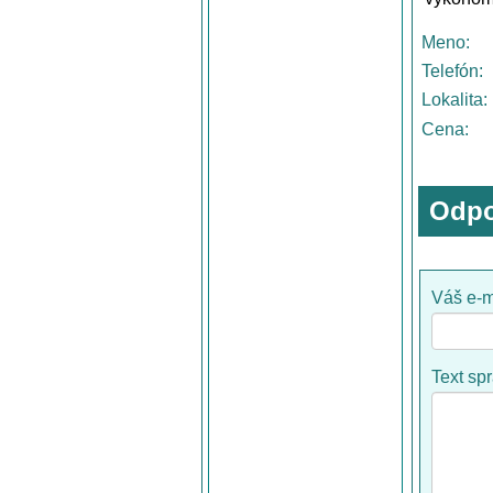
Meno:
Telefón:
Lokalita:
Cena:
Odpo
Váš e-m
Text sp