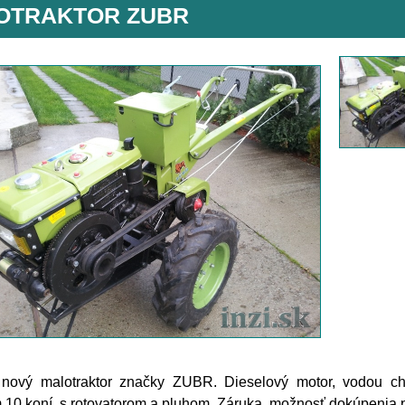
OTRAKTOR ZUBR
nový malotraktor značky ZUBR. Dieselový motor, vodou chl
10 koní, s rotovatorom a pluhom. Záruka, možnosť dokúpenia p