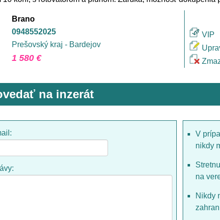
Brano
0948552025
VIP
Prešovský kraj - Bardejov
Upra
1 580 €
Zmaz
vedať na inzerát
ail:
V príp
nikdy 
Stretn
rávy:
na ver
Nikdy 
zahrani