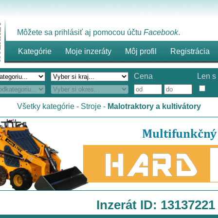
Môžete sa prihlásiť aj pomocou účtu
Facebook
.
Kategórie
Moje inzeráty
Môj profil
Registrácia
Cena
Len s 
Všetky kategórie
-
Stroje
-
Malotraktory a kultivátory
Inzerát ID: 13137221