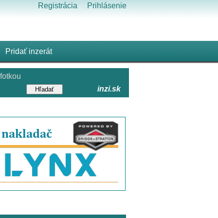
Registrácia
Prihlásenie
Pridať inzerát
fotkou
inzi.sk