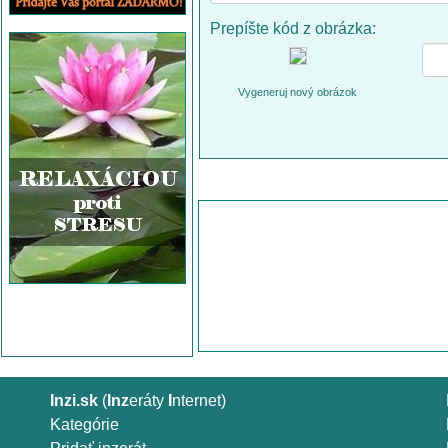
Prepíšte kód z obrázka:
Vygeneruj nový obrázok
Inzi.sk
(
Inz
eráty
I
nternet)
Kategórie