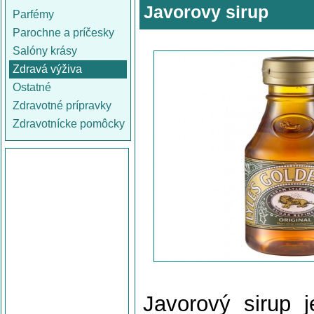
Javorovy sirup
Parfémy
Parochne a príčesky
Salóny krásy
Zdravá výživa
Ostatné
Zdravotné prípravky
Zdravotnícke pomôcky
Javorový sirup j