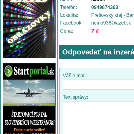
Telefón:
0949874363
Lokalita:
Prešovský kraj - Ba
Facebook:
nemo936@azet.sk
7 €
Cena:
Odpovedať na inzerá
Váš e-mail:
Text správy: