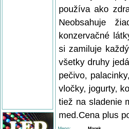
používa ako zdra
Neobsahuje žiad
konzervačné látky
si zamiluje každ
všetky druhy jedá
pečivo, palacinky
vločky, jogurty, k
tiež na sladenie 
med.Cena plus p
Meno:
Marek