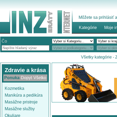
Môžete sa prihlásiť
Kategórie
Moje i
Čo
Všetky kategórie
-
Zdravie a krása
Ponuka
Dopyt
Všetko
Kozmetika
Manikúra a pedikúra
Masážne pristroje
Masážne služby
Okuliare