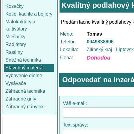
Kvalitný podlahový 
Kosačky
Kotle, kachle a bojlery
Malotraktory a
Predám lacno kvalitný podlahový 
kultivátory
Meno:
Tomas
Miešačky
Telefón:
0949838896
Radiátory
Lokalita:
Žilinský kraj - Liptovs
Rastliny
Dohodou
Cena:
Snežná technika
Stavebný materiál
Vybavenie dielne
Odpovedať na inzerá
Vysávače
Záhradná technika
Záhradné grily
Váš e-mail:
Záhradný nábytok
Text správy: