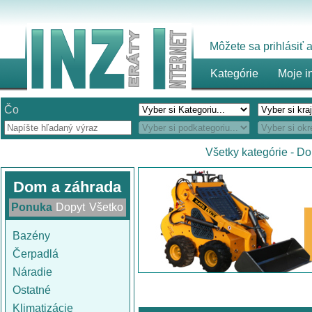
Môžete sa prihlásiť
Kategórie
Moje i
Čo
Všetky kategórie
-
Do
Dom a záhrada
Ponuka
Dopyt
Všetko
Bazény
Čerpadlá
Náradie
Ostatné
Klimatizácie