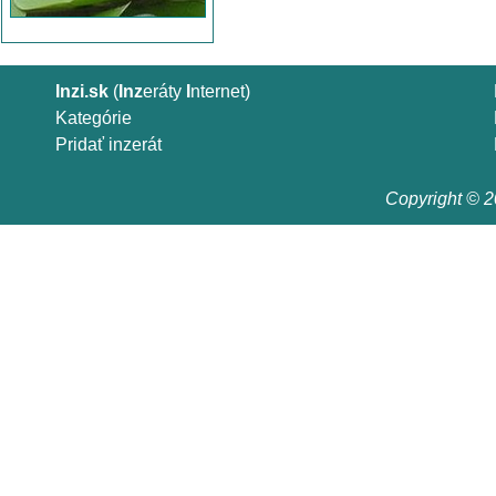
Inzi.sk
(
Inz
eráty
I
nternet)
Kategórie
Pridať inzerát
Copyright © 20