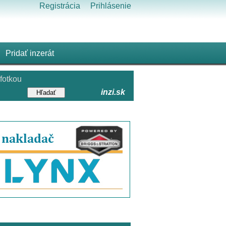
Registrácia
Prihlásenie
Pridať inzerát
fotkou
inzi.sk