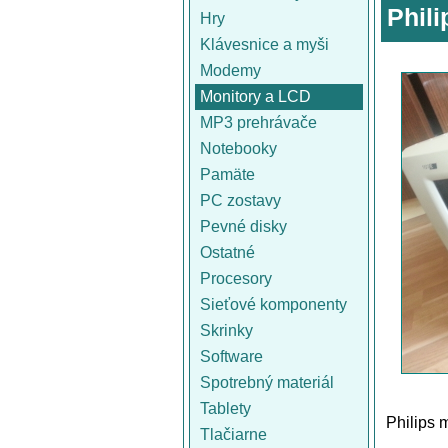
Phili
Hry
Klávesnice a myši
Modemy
Monitory a LCD
MP3 prehrávače
Notebooky
Pamäte
PC zostavy
Pevné disky
Ostatné
Procesory
Sieťové komponenty
Skrinky
Software
Spotrebný materiál
Tablety
Philips m
Tlačiarne