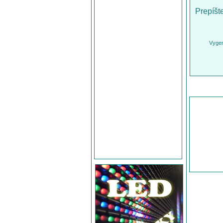
Prepíšt
Vygen