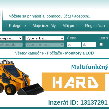
Môžete sa prihlásiť aj pomocou účtu
Facebook
.
Kategórie
Moje inzeráty
Môj profil
Registrácia
Cena
Len s 
Všetky kategórie
-
Počítače
-
Monitory a LCD
Inzerát ID: 13137291