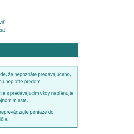
viť
ať
ade, že nepoznáte predávajúceho,
mu neplaťte predom.
utie s predávajucim vždy naplánujte
ejnom mieste.
neprevádzajte peniaze do
čia.