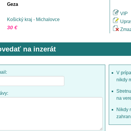
Geza
VIP
Košický kraj - Michalovce
Upra
30 €
Zmaz
vedať na inzerát
ail:
V príp
nikdy 
Stretn
rávy:
na ver
Nikdy 
zahrani