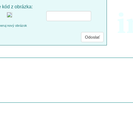
e kód z obrázka:
i
eruj nový obrázok