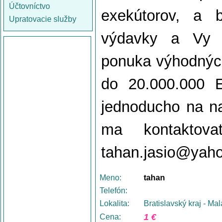
Účtovníctvo
exekútorov, a 
Upratovacie služby
výdavky a Vy p
ponuka výhodných
do 20.000.000 
jednoducho na na
ma kontaktova
tahan.jasio@yah
Meno:
tahan
Telefón:
Lokalita:
Bratislavský kraj - Ma
1 €
Cena: