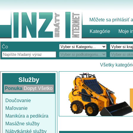
Môžete sa prihlásiť
Kategórie
Moje i
Čo
Všetky kategóri
Služby
Ponuka
Dopyt
Všetko
Doučovanie
Maľovanie
Manikúra a pedikúra
Masážne služby
Nábytkárské služby