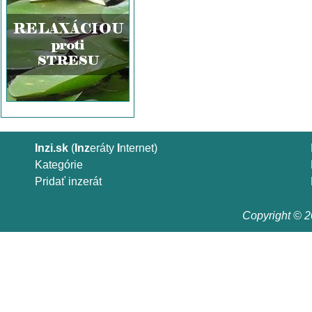
Inzi.sk
(
Inz
eráty
I
nternet)
Kategórie
Pridať inzerát
Copyright © 20