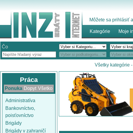
Môžete sa prihlásiť
Kategórie
Moje i
Čo
Všetky kategórie
Práca
Ponuka
Dopyt
Všetko
Administratíva
Bankovníctvo,
poisťovníctvo
Brigády
Brigády v zahraničí