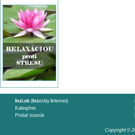
Inzi.sk
(
Inz
eráty
I
nternet)
Kategórie
Pridať inzerát
Copyright © 20