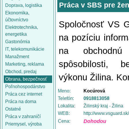
Práca v SBS pre že
Doprava, logistika
Ekonomika,
účtovníctvo
Spoločnosť VS Gu
Elektrotechnika,
energetika
na pozíciu infor
Gastonómia
na obchodnú 
IT, telekomunikácie
Manažment
spôsobilosti, 
Marketing, reklama
Obchod, predaj
výkonu Žilina. K
Obrana, bezpečnosť
Poľnohospodárstvo
Meno:
Kocúrová
Práca cez internet
Telefón:
0918813058
Práca na doma
Lokalita:
Žilinský kraj - Žilina
Ostatné
WEB:
http://www.vsguard.sk
Práca v zahraničí
Dohodou
Cena:
Priemysel, výroba