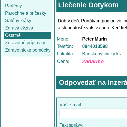
Liečenie Dotykom
Parfémy
Parochne a príčesky
Salóny krásy
Dobrý deň. Ponúkam pomoc vo for
a stuhnutosť svalstva áno. Keď li
Zdravá výživa
Ostatné
Meno:
Peter Murín
Zdravotné prípravky
Telefón:
0944018598
Zdravotnícke pomôcky
Lokalita:
Banskobystrický kraj 
Zadarmo
Cena:
Odpovedať na inzerá
Váš e-mail:
Text správy: