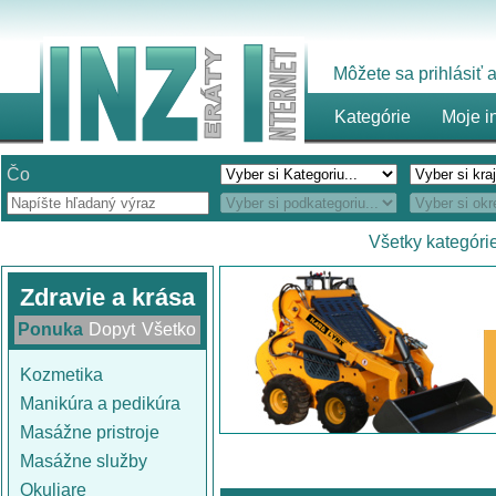
Môžete sa prihlásiť
Kategórie
Moje i
Čo
Všetky kategóri
Zdravie a krása
Ponuka
Dopyt
Všetko
Kozmetika
Manikúra a pedikúra
Masážne pristroje
Masážne služby
Okuliare