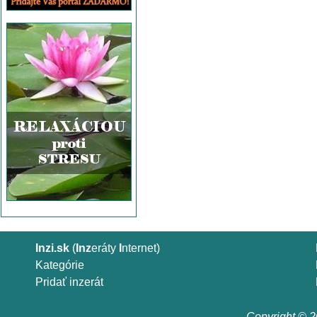
Inzi.sk
(
Inz
eráty
I
nternet)
Kategórie
Pridať inzerát
Copyright © 20