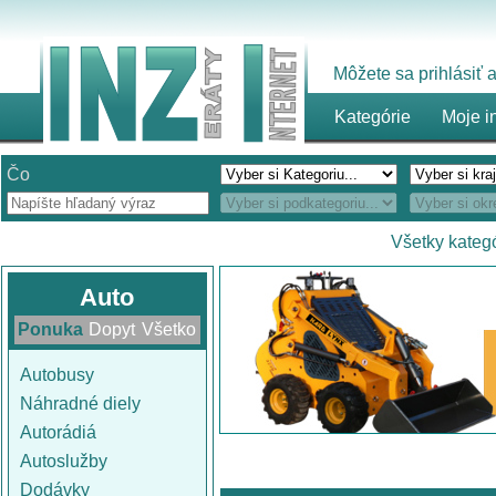
Môžete sa prihlásiť
Kategórie
Moje i
Čo
Všetky kateg
Auto
Ponuka
Dopyt
Všetko
Autobusy
Náhradné diely
Autorádiá
Autoslužby
Dodávky