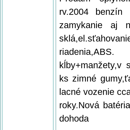
rv.2004 benzín 
zamykanie aj n
sklá,el.sťahova
riadenia,ABS. 
kĺby+manžety,v s
ks zimné gumy,ť
lacné vozenie cc
roky.Nová batéri
dohoda