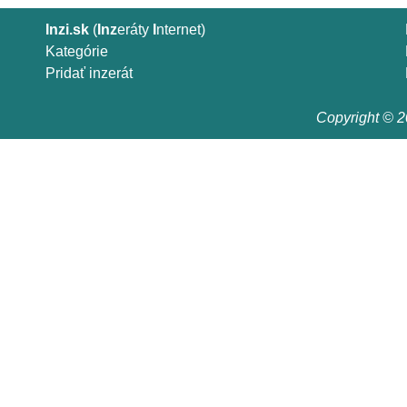
Inzi.sk
(
Inz
eráty
I
nternet)
Kategórie
Pridať inzerát
Copyright © 20