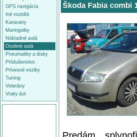
Škoda Fabia combi 
GPS navigácia
Iné vozidlá
Karavany
Maringotky
Nákladné autá
Osobné autá
Pneumatiky a disky
Príslušenstvo
Prívesné vozíky
Tuning
Veterány
Vraky áut
Predám splyno