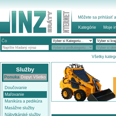
Môžete sa prihlásiť
Kategórie
Moje i
Čo
Všetky kateg
Služby
Ponuka
Dopyt
Všetko
Doučovanie
Maľovanie
Manikúra a pedikúra
Masážne služby
Nábytkárské služby