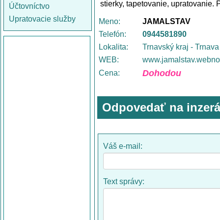
stierky, tapetovanie, upratovanie.
Účtovníctvo
Upratovacie služby
Meno:
JAMALSTAV
Telefón:
0944581890
Lokalita:
Trnavský kraj - Trnava
WEB:
www.jamalstav.webno
Dohodou
Cena:
Odpovedať na inzerá
Váš e-mail:
Text správy: