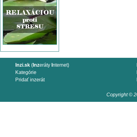
Inzi.sk
(
Inz
eráty
I
nternet)
Kategórie
Pridať inzerát
Copyright © 20