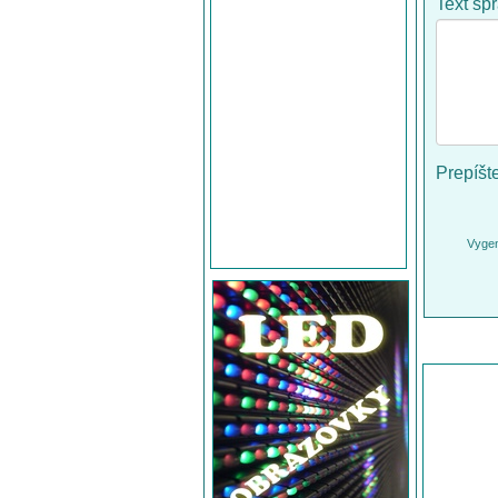
Text sp
Prepíšt
Vygen