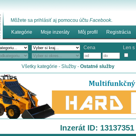
Môžete sa prihlásiť aj pomocou účtu
Facebook
.
Kategórie
Moje inzeráty
Môj profil
Registrácia
Cena
Len s 
Všetky kategórie
-
Služby
-
Ostatné služby
Inzerát ID: 13137351