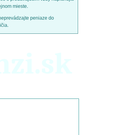
ejnom mieste.
neprevádzajte peniaze do
čia.
nzi.sk