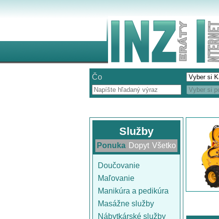
Čo
Služby
Ponuka
Dopyt
Všetko
Doučovanie
Maľovanie
Manikúra a pedikúra
Masážne služby
Nábytkárské služby