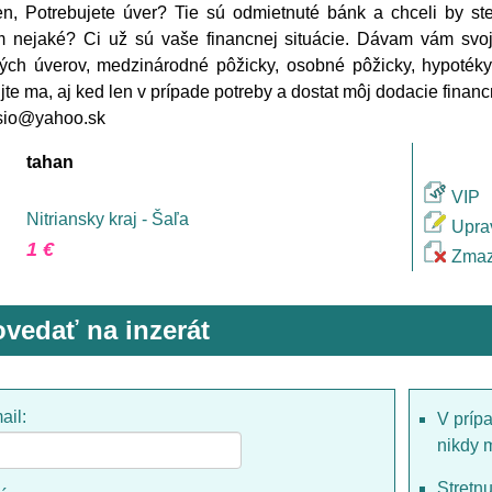
n, Potrebujete úver? Tie sú odmietnuté bánk a chceli by st
 nejaké? Ci už sú vaše financnej situácie. Dávam vám svoj
ch úverov, medzinárodné pôžicky, osobné pôžicky, hypotéky,
jte ma, aj ked len v prípade potreby a dostat môj dodacie financ
asio@yahoo.sk
tahan
VIP
Nitriansky kraj - Šaľa
Upra
1 €
Zmaz
vedať na inzerát
ail:
V príp
nikdy 
Stretn