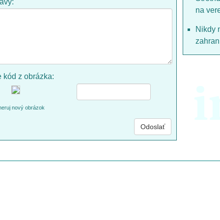
rávy:
na ver
Nikdy 
zahrani
e kód z obrázka:
i
eruj nový obrázok