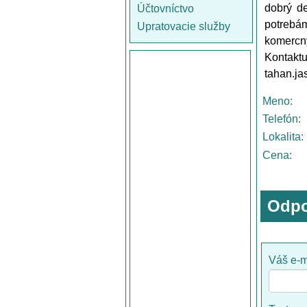
dobrý de
Účtovníctvo
potrebám
Upratovacie služby
komercný
Kontaktu
tahan.j
Meno:
Telefón:
Lokalita:
Cena:
Odpo
Váš e-m