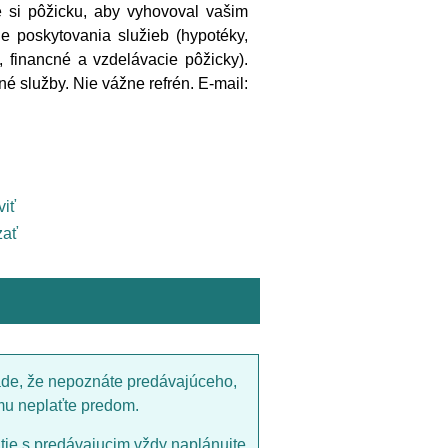
e si pôžicku, aby vyhovoval vašim
e poskytovania služieb (hypotéky,
 financné a vzdelávacie pôžicky).
né služby. Nie vážne refrén. E-mail:
viť
ať
ade, že nepoznáte predávajúceho,
mu neplaťte predom.
utie s predávajucim vždy naplánujte