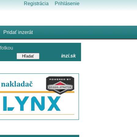
Registrácia
Prihlásenie
Pridať inzerát
fotkou
inzi.sk