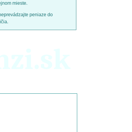
ejnom mieste.
neprevádzajte peniaze do
čia.
nzi.sk