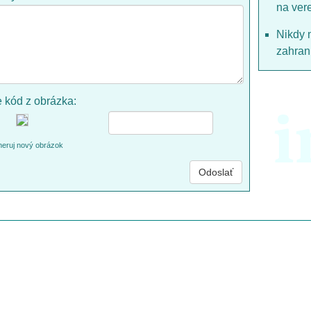
na ver
Nikdy 
zahrani
e kód z obrázka:
i
eruj nový obrázok