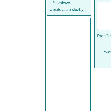
Účtovníctvo
Upratovacie služby
Prepíšt
Vygen