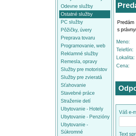
Pred
Odevne služby
Ostatné služby
PC služby
Predám 
s právny
Pôžičky, úvery
Preprava tovaru
Meno:
Programovanie, web
Telefón:
Reklamné služby
Lokalita:
Remesla, opravy
Cena:
Služby pre motoristov
Služby pre zvieratá
Sťahovanie
Odpo
Stavebné práce
Straženie detí
Ubytovanie - Hotely
Váš e-m
Ubytovanie - Penzióny
Ubytovanie -
Súkromné
Text sp