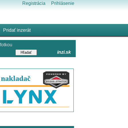
Registrácia
Prihlásenie
Pridať inzerát
fotkou
inzi.sk