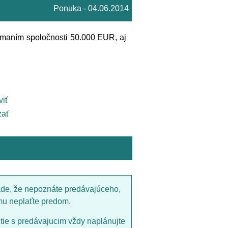
Ponuka - 04.06.2014
maním spoločnosti 50.000 EUR, aj
viť
ať
ade, že nepoznáte predávajúceho,
mu neplaťte predom.
utie s predávajucim vždy naplánujte