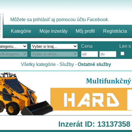
Môžete sa prihlásiť aj pomocou účtu
Facebook
.
Kategórie
Moje inzeráty
Môj profil
Registrácia
Cena
Len s 
Všetky kategórie
-
Služby
-
Ostatné služby
Inzerát ID: 13137358