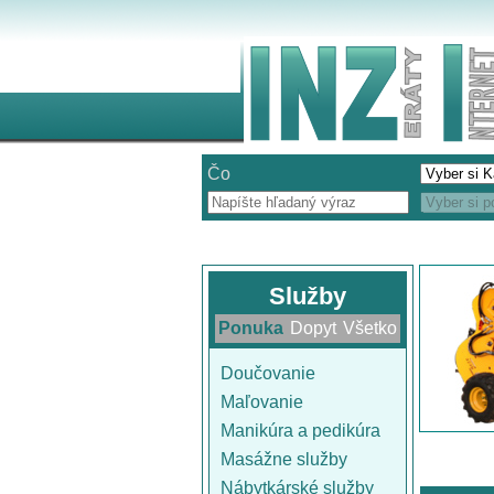
Čo
Služby
Ponuka
Dopyt
Všetko
Doučovanie
Maľovanie
Manikúra a pedikúra
Masážne služby
Nábytkárské služby