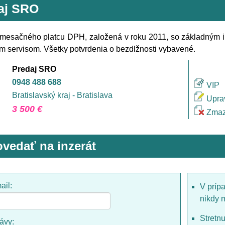
aj SRO
mesačného platcu DPH, založená v roku 2011, so základným i
m servisom. Všetky potvrdenia o bezdlžnosti vybavené.
Predaj SRO
0948 488 688
VIP
Bratislavský kraj - Bratislava
Upra
3 500 €
Zmaz
vedať na inzerát
ail:
V príp
nikdy 
Stretn
rávy: