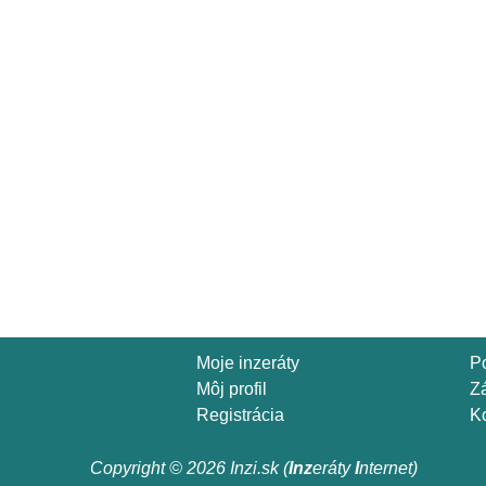
Moje inzeráty
P
Môj profil
Z
Registrácia
Ko
Copyright © 2026 Inzi.sk (
Inz
eráty
I
nternet)