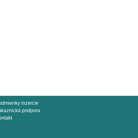
odmienky inzercie
ákaznická podpora
ntakt