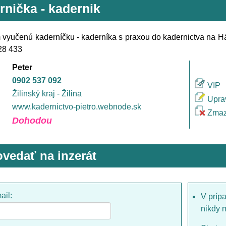
rnička - kadernik
 vyučenú kaderníčku - kaderníka s praxou do kadernictva na Há
28 433
Peter
0902 537 092
VIP
Žilinský kraj - Žilina
Upra
www.kadernictvo-pietro.webnode.sk
Zmaz
Dohodou
vedať na inzerát
ail:
V príp
nikdy 