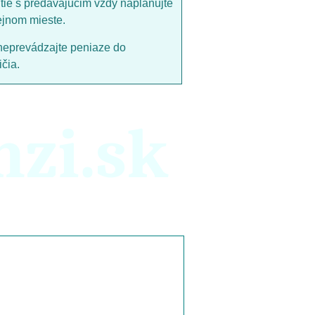
utie s predávajucim vždy naplánujte
ejnom mieste.
neprevádzajte peniaze do
čia.
nzi.sk