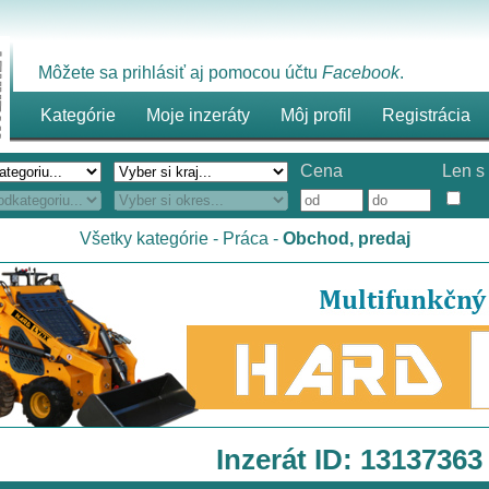
Môžete sa prihlásiť aj pomocou účtu
Facebook
.
Kategórie
Moje inzeráty
Môj profil
Registrácia
Cena
Len s 
Všetky kategórie
-
Práca
-
Obchod, predaj
Inzerát ID: 13137363