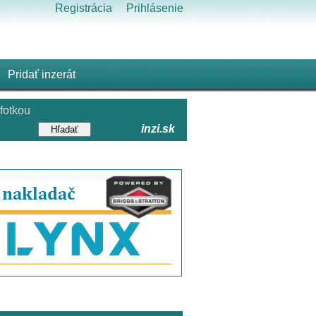
Registrácia
Prihlásenie
Pridať inzerát
fotkou
inzi.sk