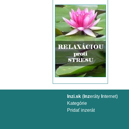
Inzi.sk
(
Inz
eráty
I
nternet)
Kategórie
Pridať inzerát