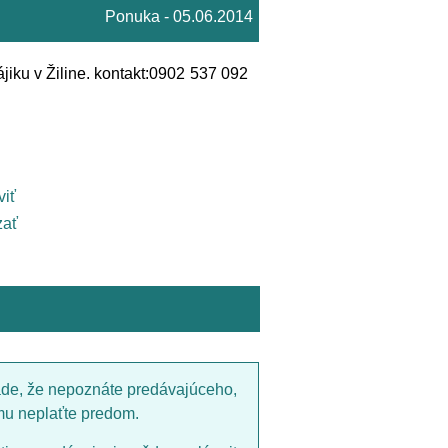
Ponuka - 05.06.2014
jiku v Žiline. kontakt:0902 537 092
viť
ať
ade, že nepoznáte predávajúceho,
mu neplaťte predom.