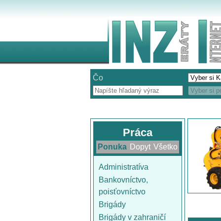
Čo
Práca
Ponuka
Dopyt
Všetko
Administratíva
Bankovníctvo,
poisťovníctvo
Brigády
Brigády v zahraničí