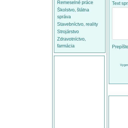
Remeselné práce
Text sp
Školstvo, štátna
správa
Stavebníctvo, reality
Strojárstvo
Zdravotníctvo,
farmácia
Prepíšt
Vygen