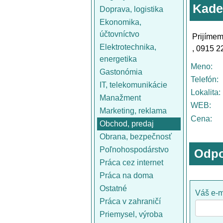
Kade
Doprava, logistika
Ekonomika,
účtovníctvo
Prijímem
Elektrotechnika,
, 0915 2
energetika
Meno:
Gastonómia
Telefón:
IT, telekomunikácie
Lokalita:
Manažment
WEB:
Marketing, reklama
Cena:
Obchod, predaj
Obrana, bezpečnosť
Poľnohospodárstvo
Odpo
Práca cez internet
Práca na doma
Ostatné
Váš e-m
Práca v zahraničí
Priemysel, výroba