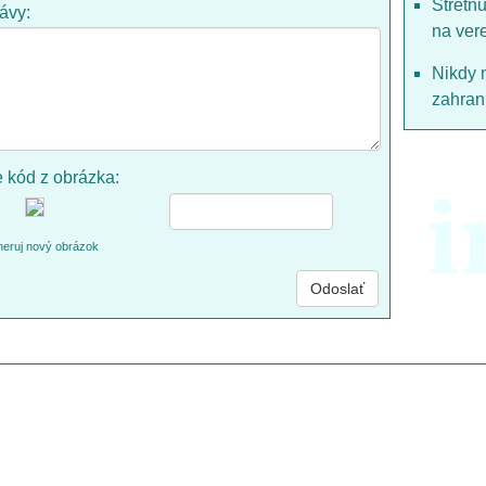
Stretn
rávy:
na ver
Nikdy 
zahrani
e kód z obrázka:
i
eruj nový obrázok