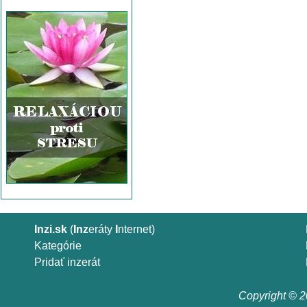
Inzi.sk
(
Inz
eráty
I
nternet)
Kategórie
Pridať inzerát
Copyright © 20