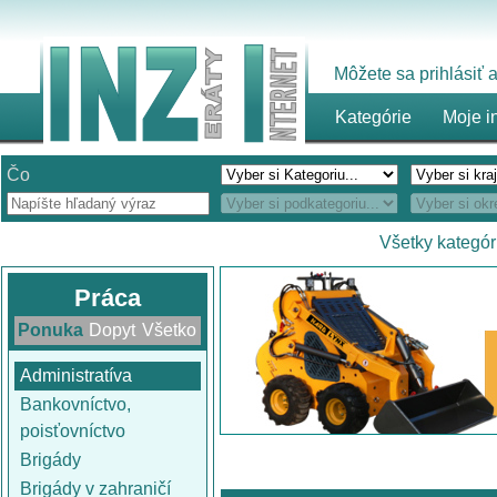
Môžete sa prihlásiť
Kategórie
Moje i
Čo
Všetky kategór
Práca
Ponuka
Dopyt
Všetko
Administratíva
Bankovníctvo,
poisťovníctvo
Brigády
Brigády v zahraničí