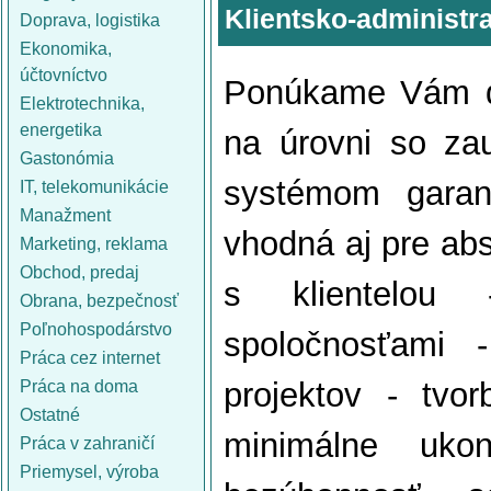
Klientsko-administra
Doprava, logistika
Ekonomika,
účtovníctvo
Ponúkame Vám dl
Elektrotechnika,
energetika
na úrovni so za
Gastonómia
systémom garan
IT, telekomunikácie
Manažment
vhodná aj pre abs
Marketing, reklama
Obchod, predaj
s klientelou 
Obrana, bezpečnosť
Poľnohospodárstvo
spoločnosťami 
Práca cez internet
projektov - tvo
Práca na doma
Ostatné
minimálne ukon
Práca v zahraničí
Priemysel, výroba