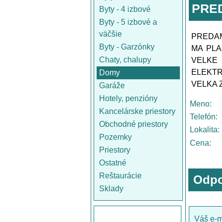
PRE
Byty - 4 izbové
Byty - 5 izbové a
väčšie
PREDAM
Byty - Garzónky
MA PL
Chaty, chalupy
VELKE 
ELEKTR
Domy
VELKA 
Garáže
Hotely, penzióny
Meno:
Kancelárske priestory
Telefón:
Obchodné priestory
Lokalita:
Pozemky
Cena:
Priestory
Ostatné
Reštaurácie
Odpo
Sklady
Váš e-m