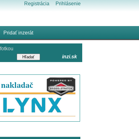
Registrácia
Prihlásenie
Pridať inzerát
fotkou
inzi.sk