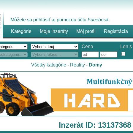
Môžete sa prihlásiť aj pomocou účtu
Facebook
.
Kategórie
Moje inzeráty
Môj profil
Registrácia
Cena
Len s 
Všetky kategórie
-
Reality
-
Domy
Inzerát ID: 13137368