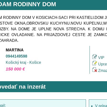
DAM RODINNY DOM
 RODINNY DOM V KOSICIACH-SACI PRI KASTIELI.DOM 
ASTOVE OKNA,OBROVSKU KUCHYNU.NOVU KUPELNU,WC
IZBY. NA DOME JE UPLNE NOVA STRECHA. K DOMU 
ICKE OVLADANIE. NA PRIJAZDOVEJ CESTE JE ZAMKO
ZAHRADA.
MARTINA
0944149598
VIP
Košický kraj - Košice
Upra
150 000 €
Zmaz
vedať na inzerát
ail:
V príp