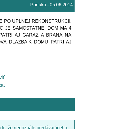
Ponuka - 05.06.2014
JE PO UPLNEJ REKONSTRUKCII,
 JE SAMOSTATNE. DOM MA 4
PATRI AJ GARAZ A BRANA NA
VA DLAZBA.K DOMU PATRI AJ
viť
ať
ade, že nepoznáte predávajúceho,