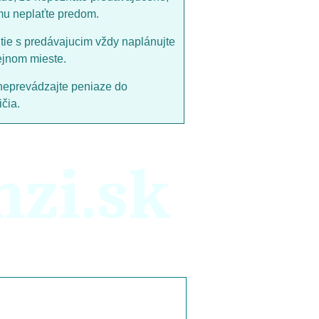
mu neplaťte predom.
utie s predávajucim vždy naplánujte
ejnom mieste.
neprevádzajte peniaze do
čia.
nzi.sk