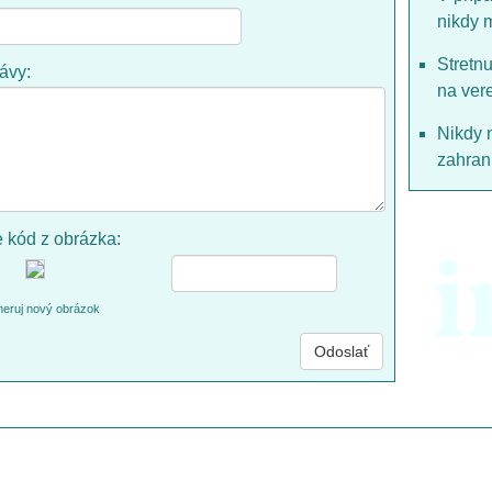
nikdy 
Stretn
rávy:
na ver
Nikdy 
zahrani
e kód z obrázka:
i
eruj nový obrázok