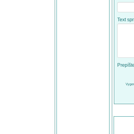
Text sp
Prepíšt
Vygen