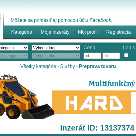
Môžete sa prihlásiť aj pomocou účtu
Facebook
.
Kategórie
Moje inzeráty
Môj profil
Registrácia
Cena
Len s 
Všetky kategórie
-
Služby
-
Preprava tovaru
Inzerát ID: 13137374