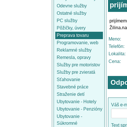
prij
Odevne služby
Ostatné služby
PC služby
prijímem
Žilina.n
Pôžičky, úvery
Preprava tovaru
Meno:
Programovanie, web
Telefón:
Reklamné služby
Lokalita:
Remesla, opravy
Cena:
Služby pre motoristov
Služby pre zvieratá
Sťahovanie
Odpo
Stavebné práce
Straženie detí
Ubytovanie - Hotely
Váš e-m
Ubytovanie - Penzióny
Ubytovanie -
Súkromné
Text sp