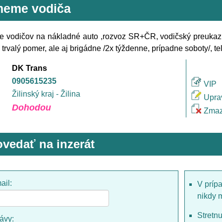
ímeme vodiča
e vodičov na nákladné auto ,rozvoz SR+ČR, vodičský preukaz 
a trvalý pomer, ale aj brigádne /2x týždenne, prípadne soboty/, t
DK Trans
0905615235
VIP
Žilinský kraj - Žilina
Upra
Dohodou
Zmaz
vedať na inzerát
ail:
V príp
nikdy 
Stretn
rávy: