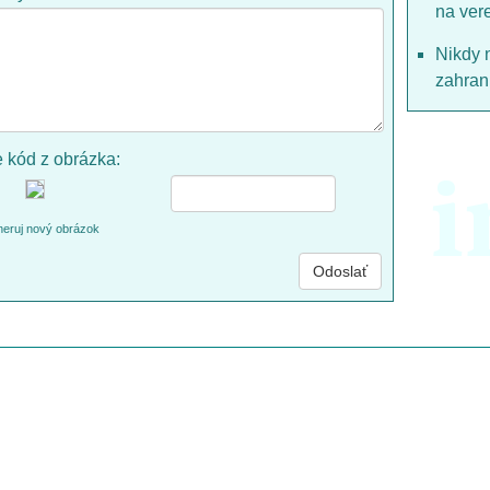
na ver
Nikdy 
zahrani
e kód z obrázka:
i
eruj nový obrázok