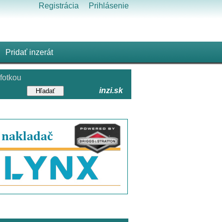
Registrácia
Prihlásenie
Pridať inzerát
fotkou
inzi.sk