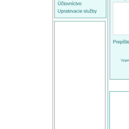
Účtovníctvo
Upratovacie služby
Prepíšt
Vygen