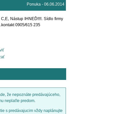
Ponuka - 06.06.2014
C,E, Nástup IHNEĎ!!!!. Sídlo firmy
el.kontakt 0905/615 235
viť
ať
ade, že nepoznáte predávajúceho,
mu neplaťte predom.
utie s predávajucim vždy naplánujte