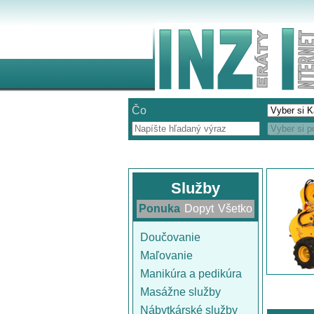
Čo
Služby
Ponuka
Dopyt
Všetko
Doučovanie
Maľovanie
Manikúra a pedikúra
Masážne služby
Nábytkárské služby