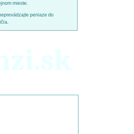
ejnom mieste.
neprevádzajte peniaze do
čia.
nzi.sk