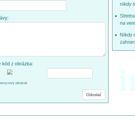
nikdy 
Stretn
rávy:
na ver
Nikdy 
zahrani
e kód z obrázka:
i
eruj nový obrázok