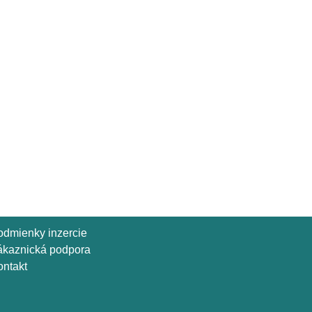
odmienky inzercie
ákaznická podpora
ntakt