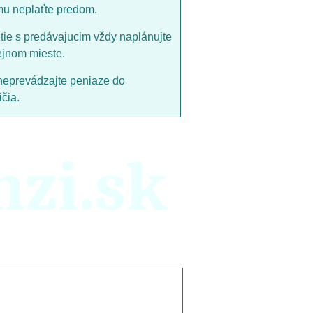
mu neplaťte predom.
utie s predávajucim vždy naplánujte
ejnom mieste.
neprevádzajte peniaze do
čia.
nzi.sk