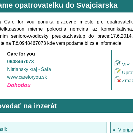
ame opatrovatelku do Svajciarska
a Care for you ponuka pracovne miesto pre opatrovatelk
atelku:aspon mierne pokrocila nemcina az komunikativna,o
anim seniorov,vodicsky preukaz.Nastup do prace:17.6.20
jte na T.č.0948467073 kde vam podame blizsie informacie
Care for you
0948467073
VIP
Nitriansky kraj - Šaľa
Upra
www.careforyou.sk
Zmaz
Dohodou
vedať na inzerát
ail:
V príp