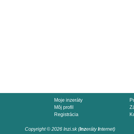
Moje inzeráty
P
Môj profil
Z
Registrácia
Ko
Copyright © 2026 Inzi.sk (
Inz
eráty
I
nternet)