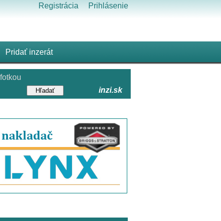
Registrácia
Prihlásenie
Pridať inzerát
fotkou
inzi.sk