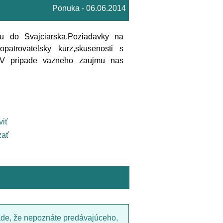
Ponuka - 06.06.2014
u do Svajciarska.Poziadavky na
patrovatelsky kurz,skusenosti s
14.V pripade vazneho zaujmu nas
viť
ať
ade, že nepoznáte predávajúceho,