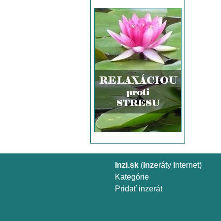
Inzi.sk
(
Inz
eráty
I
nternet)
Kategórie
Pridať inzerát