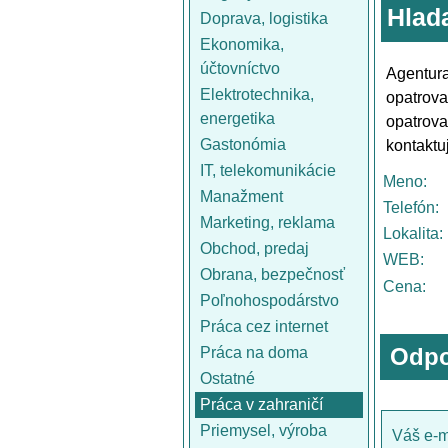
Hlad
Doprava, logistika
Ekonomika,
účtovníctvo
Agentur
Elektrotechnika,
opatrov
energetika
opatrov
Gastonómia
kontaktu
IT, telekomunikácie
Meno:
Manažment
Telefón:
Marketing, reklama
Lokalita:
Obchod, predaj
WEB:
Obrana, bezpečnosť
Cena:
Poľnohospodárstvo
Práca cez internet
Odpo
Práca na doma
Ostatné
Práca v zahraničí
Priemysel, výroba
Váš e-m