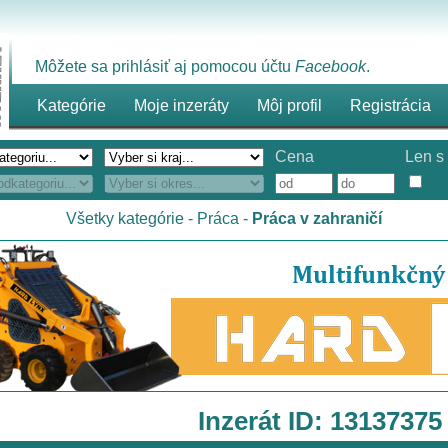
Môžete sa prihlásiť aj pomocou účtu
Facebook
.
Kategórie
Moje inzeráty
Môj profil
Registrácia
Cena
Len s 
Všetky kategórie
-
Práca
-
Práca v zahraničí
Inzerát ID: 13137375