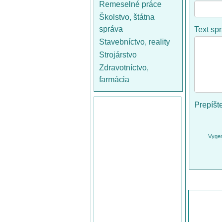
Remeselné práce
Školstvo, štátna
správa
Text sp
Stavebníctvo, reality
Strojárstvo
Zdravotníctvo,
farmácia
Prepíšt
Vygen