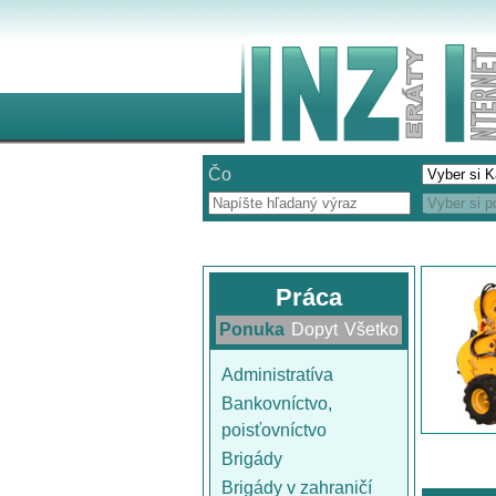
Čo
Práca
Ponuka
Dopyt
Všetko
Administratíva
Bankovníctvo,
poisťovníctvo
Brigády
Brigády v zahraničí