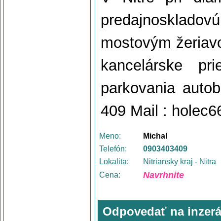
predajnoskladov
mostovým žeriavom
kancelárske pr
parkovania auto
409 Mail : holec
Meno:
Michal
Telefón:
0903403409
Lokalita:
Nitriansky kraj - Nitra
Navrhnite
Cena:
Odpovedať na inzerá