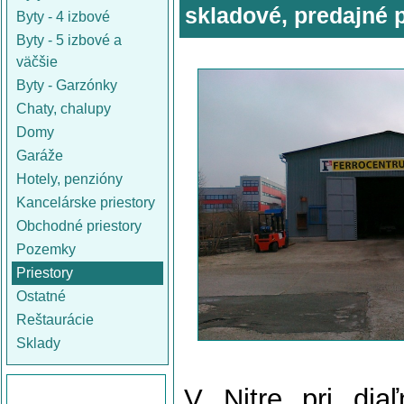
skladové, predajné p
Byty - 4 izbové
Byty - 5 izbové a
väčšie
Byty - Garzónky
Chaty, chalupy
Domy
Garáže
Hotely, penzióny
Kancelárske priestory
Obchodné priestory
Pozemky
Priestory
Ostatné
Reštaurácie
Sklady
V Nitre pri dia