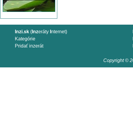
Inzi.sk
(
Inz
eráty
I
nternet)
Kategórie
Pridať inzerát
Copyright © 20