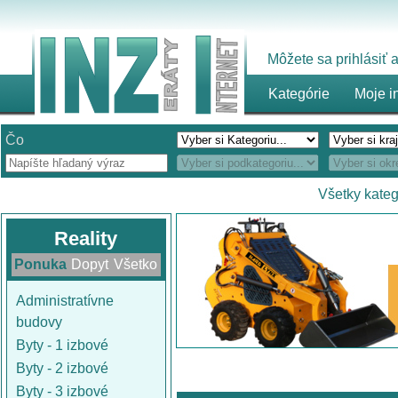
Môžete sa prihlásiť
Kategórie
Moje i
Čo
Všetky kateg
Reality
Ponuka
Dopyt
Všetko
Administratívne
budovy
Byty - 1 izbové
Byty - 2 izbové
Byty - 3 izbové