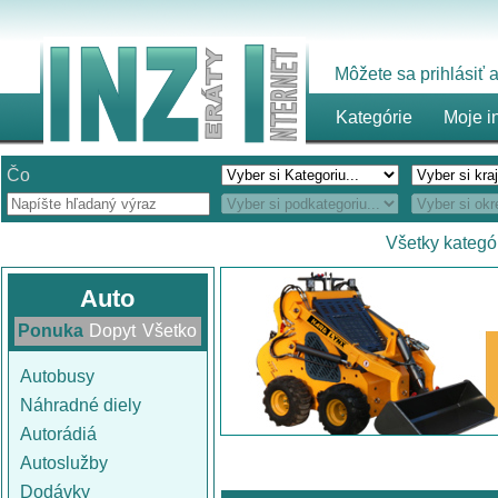
Môžete sa prihlásiť
Kategórie
Moje i
Čo
Všetky kategó
Auto
Ponuka
Dopyt
Všetko
Autobusy
Náhradné diely
Autorádiá
Autoslužby
Dodávky