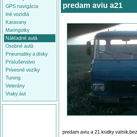
predam aviu a21
GPS navigácia
Iné vozidlá
Karavany
Maringotky
Nákladné autá
Osobné autá
Pneumatiky a disky
Príslušenstvo
Prívesné vozíky
Tuning
Veterány
Vraky áut
predam aviu a 21 kratky valnik,be