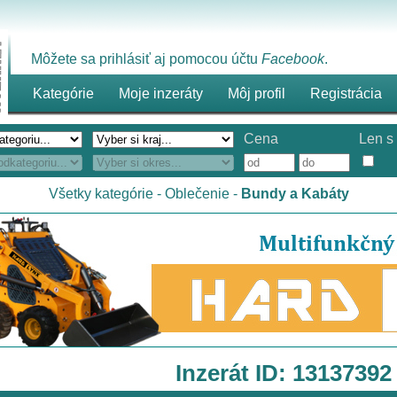
Môžete sa prihlásiť aj pomocou účtu
Facebook
.
Kategórie
Moje inzeráty
Môj profil
Registrácia
Cena
Len s 
Všetky kategórie
-
Oblečenie
-
Bundy a Kabáty
Inzerát ID: 13137392