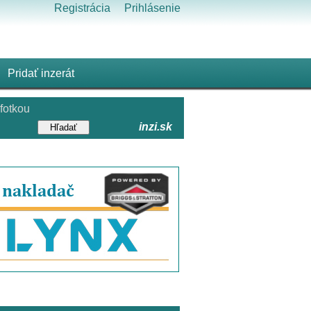
Registrácia
Prihlásenie
Pridať inzerát
fotkou
inzi.sk