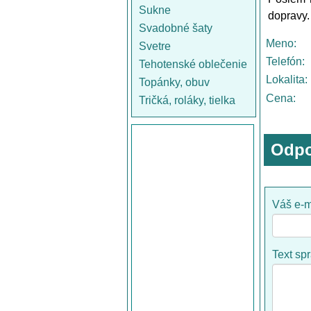
Sukne
dopravy.
Svadobné šaty
Meno:
Svetre
Telefón:
Tehotenské oblečenie
Lokalita:
Topánky, obuv
Cena:
Tričká, roláky, tielka
Odpo
Váš e-m
Text sp