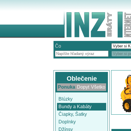
Čo
Oblečenie
Ponuka
Dopyt
Všetko
Blúzky
Bundy a Kabáty
Čiapky, Šatky
Doplnky
Džínsy