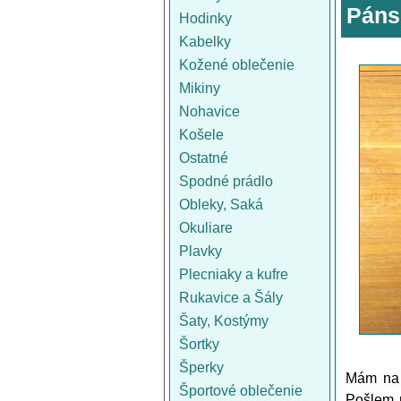
Páns
Hodinky
Kabelky
Kožené oblečenie
Mikiny
Nohavice
Košele
Ostatné
Spodné prádlo
Obleky, Saká
Okuliare
Plavky
Plecniaky a kufre
Rukavice a Šály
Šaty, Kostýmy
Šortky
Šperky
Mám na 
Športové oblečenie
Pošlem n