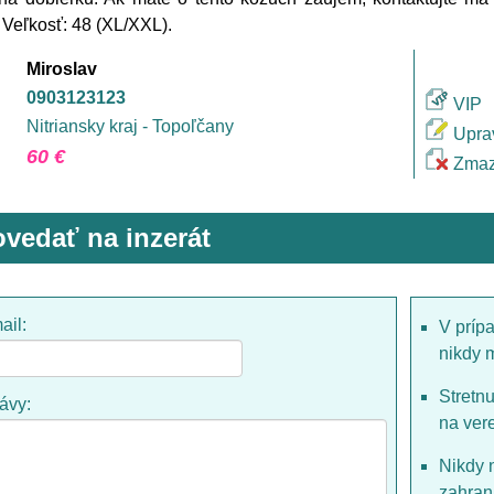
 Veľkosť: 48 (XL/XXL).
Miroslav
0903123123
VIP
Nitriansky kraj - Topoľčany
Upra
60 €
Zmaz
vedať na inzerát
ail:
V príp
nikdy 
Stretn
rávy:
na ver
Nikdy 
zahrani