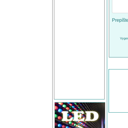
Prepíšt
Vygen