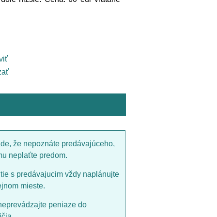
viť
ať
ade, že nepoznáte predávajúceho,
mu neplaťte predom.
utie s predávajucim vždy naplánujte
ejnom mieste.
neprevádzajte peniaze do
čia.