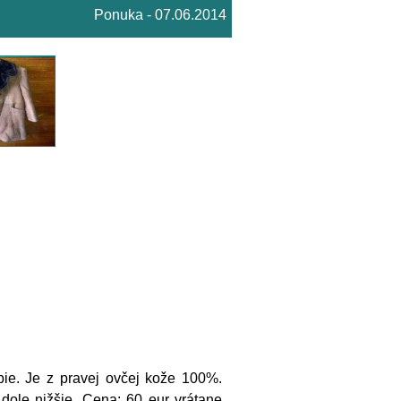
Ponuka - 07.06.2014
ie. Je z pravej ovčej kože 100%.
dole nižšie. Cena: 60 eur vrátane