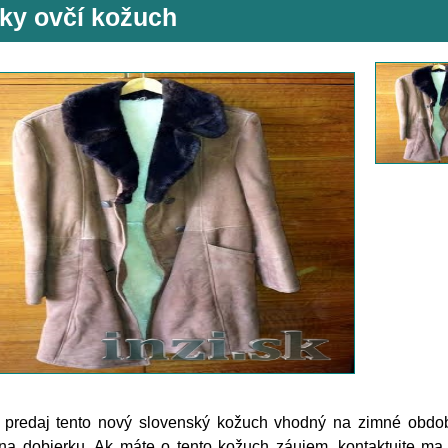
ky ovčí kožuch
predaj tento nový slovenský kožuch vhodný na zimné obdob
a dobierku. Ak máte o tento kožuch záujem, kontaktujte ma 