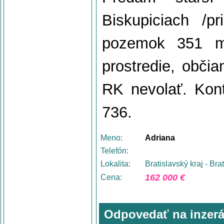
Biskupiciach /p
pozemok 351 m2,
prostredie, obči
RK nevolať. Kon
736.
Meno:
Adriana
Telefón:
Lokalita:
Bratislavský kraj - Bra
162 000 €
Cena:
Odpovedať na inzerá