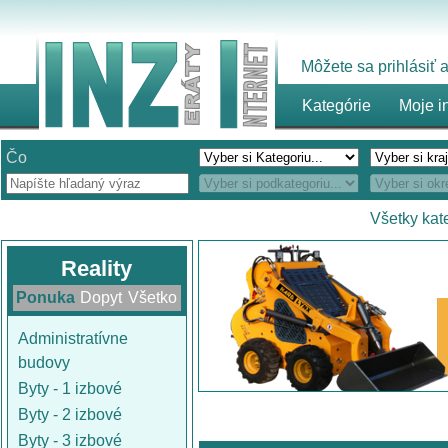
Môžete sa prihlásiť
Kategórie
Moje i
Čo
Všetky kat
Reality
Ponuka
Dopyt
Všetko
Administratívne
budovy
Byty - 1 izbové
Byty - 2 izbové
Byty - 3 izbové