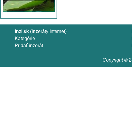
Inzi.sk
(
Inz
eráty
I
nternet)
Kategórie
Pridať inzerát
Copyright © 20