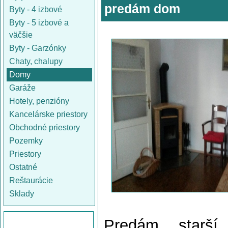
predám dom
Byty - 4 izbové
Byty - 5 izbové a
väčšie
Byty - Garzónky
Chaty, chalupy
Domy
Garáže
Hotely, penzióny
Kancelárske priestory
Obchodné priestory
Pozemky
Priestory
Ostatné
Reštaurácie
Sklady
Predám starší