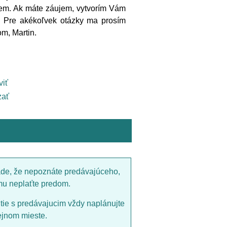
jem. Ak máte záujem, vytvorím Vám
. Pre akékoľvek otázky ma prosím
m, Martin.
viť
ať
ade, že nepoznáte predávajúceho,
mu neplaťte predom.
utie s predávajucim vždy naplánujte
ejnom mieste.