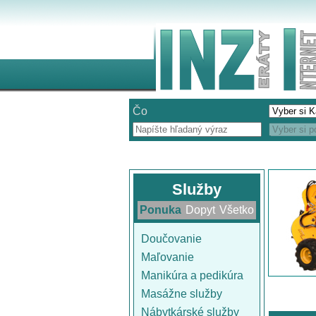
Čo
Služby
Ponuka
Dopyt
Všetko
Doučovanie
Maľovanie
Manikúra a pedikúra
Masážne služby
Nábytkárské služby