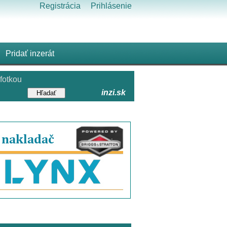
Registrácia
Prihlásenie
Pridať inzerát
fotkou
inzi.sk