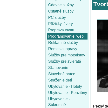
Tvor
Odevne služby
Ostatné služby
PC služby
Pôžičky, úvery
Preprava tovaru
Programovanie, web
Reklamné služby
Remesla, opravy
Služby pre motoristov
Služby pre zvieratá
Sťahovanie
Stavebné práce
Straženie detí
Ubytovanie - Hotely
Ubytovanie - Penzióny
Ubytovanie -
Súkromné
Pekný d