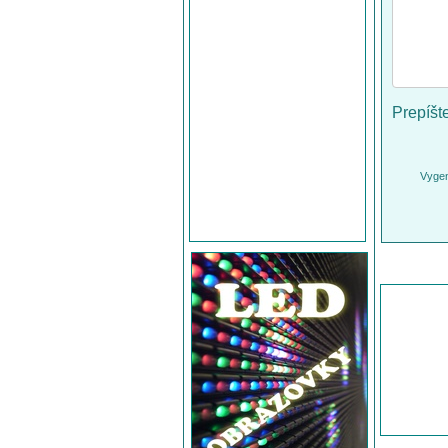
Prepíšt
Vygen