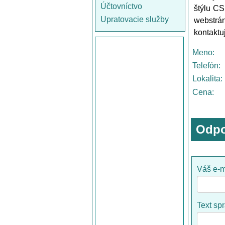
Účtovníctvo
štýlu CS
Upratovacie služby
webstrá
kontaktu
Meno:
Telefón:
Lokalita:
Cena:
Odpo
Váš e-m
Text sp