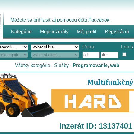
Môžete sa prihlásiť aj pomocou účtu
Facebook
.
Kategórie
Moje inzeráty
Môj profil
Registrácia
Cena
Len s 
Všetky kategórie
-
Služby
-
Programovanie, web
Inzerát ID: 13137401