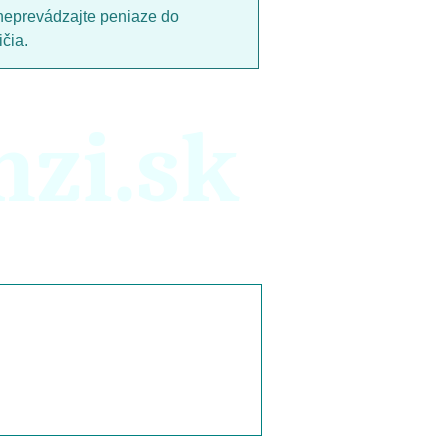
neprevádzajte peniaze do
čia.
nzi.sk