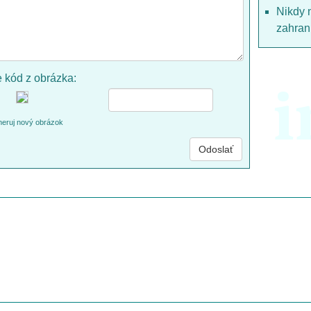
Nikdy 
zahrani
e kód z obrázka:
i
eruj nový obrázok