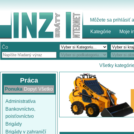
Môžete sa prihlásiť
Kategórie
Moje i
Čo
Všetky kategóri
Práca
Ponuka
Dopyt
Všetko
Administratíva
Bankovníctvo,
poisťovníctvo
Brigády
Brigády v zahraničí