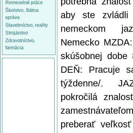
potrebná znalos
Remeselné práce
Školstvo, štátna
aby ste zvládl
správa
Stavebníctvo, reality
nemeckom ja
Strojárstvo
Nemecko MZDA: 9
Zdravotníctvo,
farmácia
skúšobnej dobe
DEŇ: Pracuje s
týždenne/. J
pokročilá znalo
zamestnávateľ
preberať veľkosť