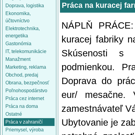
Práca na kuracej f
Doprava, logistika
Ekonomika,
účtovníctvo
NÁPLŇ PRÁCE: 
Elektrotechnika,
energetika
kuracej fabriky 
Gastonómia
Skúsenosti s
IT, telekomunikácie
Manažment
podmienkou. Pr
Marketing, reklama
Obchod, predaj
Doprava do prác
Obrana, bezpečnosť
Poľnohospodárstvo
eur/ mesačne. 
Práca cez internet
zamestnávateľ Vá
Práca na doma
Ostatné
Ubytovanie je za
Práca v zahraničí
Priemysel, výroba