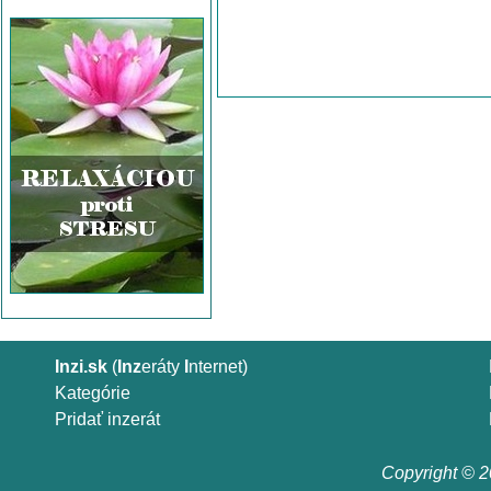
Inzi.sk
(
Inz
eráty
I
nternet)
Kategórie
Pridať inzerát
Copyright © 20