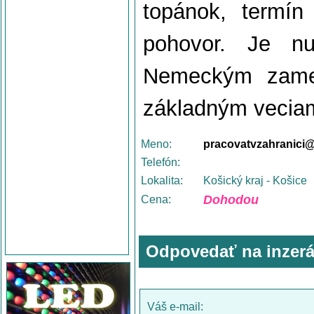
topánok, termí
pohovor. Je nu
Nemeckým zames
základným vecia
Meno:
pracovatvzahranici
Telefón:
Lokalita:
Košický kraj - Košice
Dohodou
Cena:
Odpovedať na inzerá
Váš e-mail: