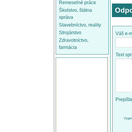
Remeselné práce
Odpo
Školstvo, štátna
správa
Stavebníctvo, reality
Strojárstvo
Váš e-m
Zdravotníctvo,
farmácia
Text sp
Prepíšt
Vygen