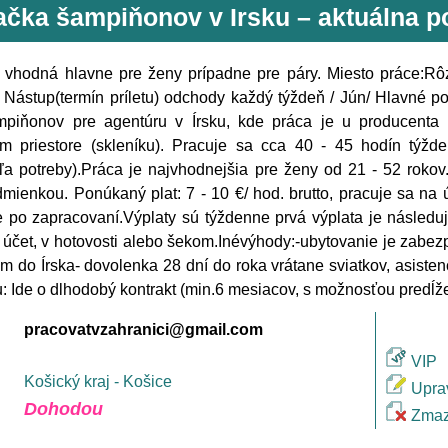
ačka šampiňonov v Irsku – aktuálna 
 vhodná hlavne pre ženy prípadne pre páry. Miesto práce:Rôz
 Nástup(termín príletu) odchody každý týždeň / Jún/ Hlavné 
mpiňonov pre agentúru v Írsku, kde práca je u producenta /
om priestore (skleníku). Pracuje sa cca 40 - 45 hodín týž
ľa potreby).Práca je najvhodnejšia pre ženy od 21 - 52 rokov.
mienkou. Ponúkaný plat: 7 - 10 €/ hod. brutto, pracuje sa na
 po zapracovaní.Výplaty sú týždenne prvá výplata je následuj
účet, v hotovosti alebo šekom.Inévýhody:-ubytovanie je zabe
m do Írska- dovolenka 28 dní do roka vrátane sviatkov, asiste
u: Ide o dlhodobý kontrakt (min.6 mesiacov, s možnosťou predĺže
pracovatvzahranici@gmail.com
VIP
Košický kraj - Košice
Upra
Dohodou
Zmaz