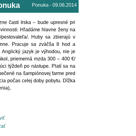
ponuka
Ponuka - 09.06.2014
ne časti Irska – bude upresné pri
povinnosti: Hľadáme hlavne ženy na
pestovateľa/. Huby sa zbierajú v
denne. Pracuje sa zväčša 8 hod a
 Anglický jazyk je výhodou, nie je
 úkol, priemerná mzda 300 – 400 €/
úci týždeň po nástupe. Platí sa na
zpečené na šampiónovej farme pred
ncia počas celej doby pobytu. Dĺžka
nia),
viť
ať