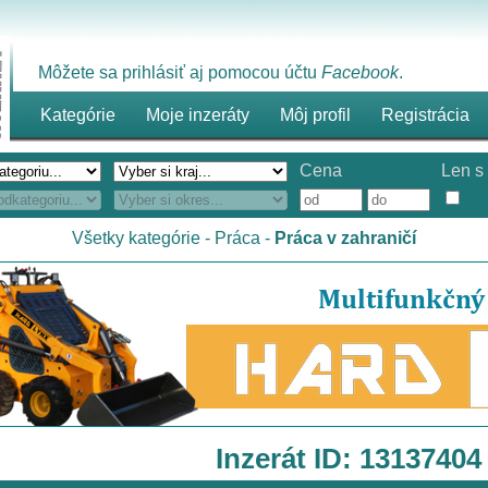
Môžete sa prihlásiť aj pomocou účtu
Facebook
.
Kategórie
Moje inzeráty
Môj profil
Registrácia
Cena
Len s 
Všetky kategórie
-
Práca
-
Práca v zahraničí
Inzerát ID: 13137404