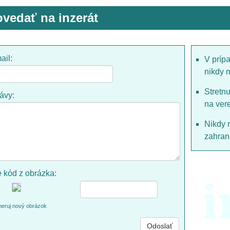
vedať na inzerát
ail:
V príp
nikdy 
Stretn
rávy:
na ver
Nikdy 
zahrani
e kód z obrázka:
i
eruj nový obrázok