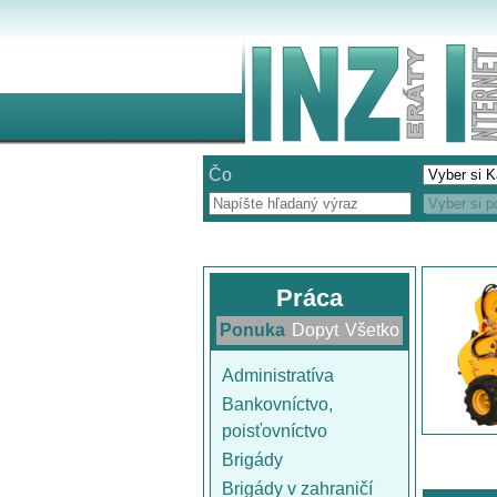
Čo
Práca
Ponuka
Dopyt
Všetko
Administratíva
Bankovníctvo,
poisťovníctvo
Brigády
Brigády v zahraničí