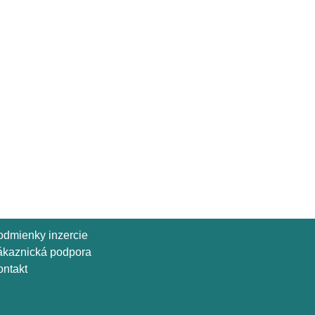
odmienky inzercie
ákaznická podpora
ntakt