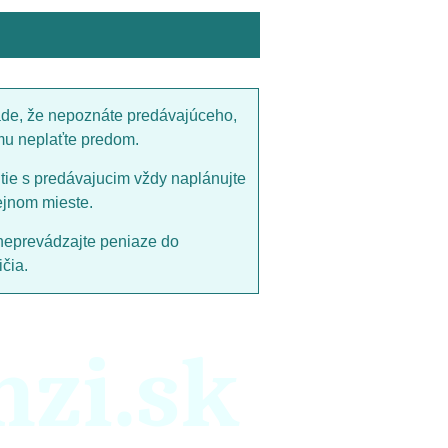
ade, že nepoznáte predávajúceho,
mu neplaťte predom.
utie s predávajucim vždy naplánujte
ejnom mieste.
neprevádzajte peniaze do
čia.
nzi.sk