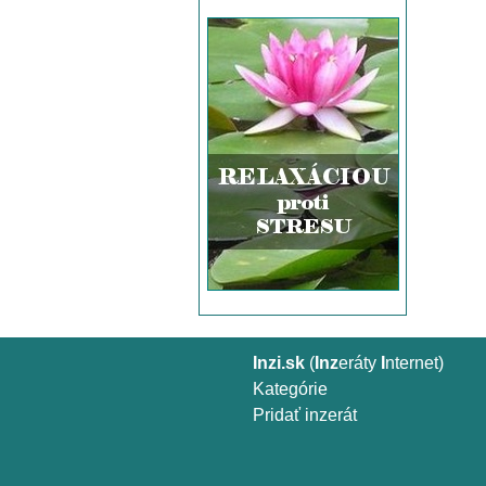
Inzi.sk
(
Inz
eráty
I
nternet)
Kategórie
Pridať inzerát