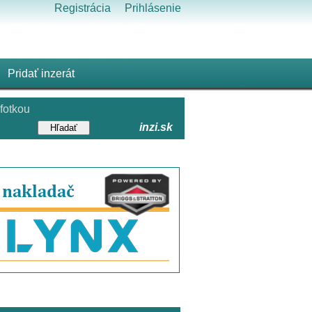
Registrácia
Prihlásenie
Pridať inzerát
fotkou
inzi.sk