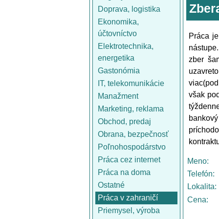
Zber
Doprava, logistika
Ekonomika,
účtovníctvo
Práca je
Elektrotechnika,
nástupe.
energetika
zber ša
Gastonómia
uzavret
viac(pod
IT, telekomunikácie
však pod
Manažment
týždenne
Marketing, reklama
bankový 
Obchod, predaj
príchodo
Obrana, bezpečnosť
kontrakt
Poľnohospodárstvo
Práca cez internet
Meno:
Práca na doma
Telefón:
Ostatné
Lokalita:
Práca v zahraničí
Cena:
Priemysel, výroba