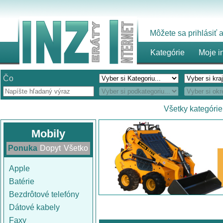
Môžete sa prihlásiť
Kategórie
Moje i
Čo
Všetky kategórie
Mobily
Ponuka
Dopyt
Všetko
Apple
Batérie
Bezdrôtové telefóny
Dátové kabely
Faxy