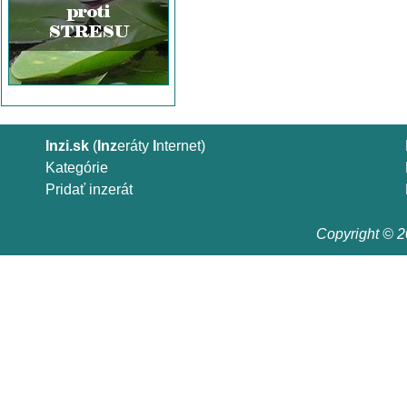
Inzi.sk
(
Inz
eráty
I
nternet)
Kategórie
Pridať inzerát
Copyright © 20