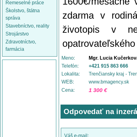
1600€/mesačne v
Remeselné práce
Školstvo, štátna
zdarma v rodin
správa
Stavebníctvo, reality
životopis v n
Strojárstvo
opatrovateľského
Zdravotníctvo,
farmácia
Meno:
Mgr. Lucia Kučerkov
Telefón:
+421 915 863 666
Lokalita:
Trenčiansky kraj - Tre
WEB:
www.bmagency.sk
1 300 €
Cena:
Odpovedať na inzerá
Váš e-mail: