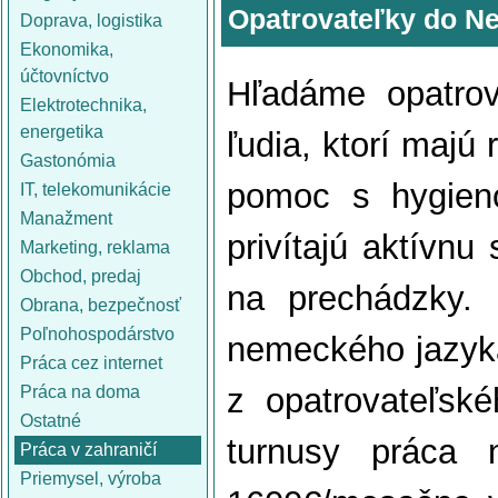
Opatrovateľky do N
Doprava, logistika
Ekonomika,
účtovníctvo
Hľadáme opatrova
Elektrotechnika,
energetika
ľudia, ktorí majú
Gastonómia
pomoc s hygieno
IT, telekomunikácie
Manažment
privítajú aktívnu
Marketing, reklama
Obchod, predaj
na prechádzky. 
Obrana, bezpečnosť
Poľnohospodárstvo
nemeckého jazyka 
Práca cez internet
z opatrovateľsk
Práca na doma
Ostatné
turnusy práca 
Práca v zahraničí
Priemysel, výroba