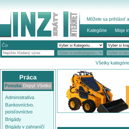
Môžete sa prihlásiť
Kategórie
Moje i
Čo
Všetky kategóri
Práca
Ponuka
Dopyt
Všetko
Administratíva
Bankovníctvo,
poisťovníctvo
Brigády
Brigády v zahraničí