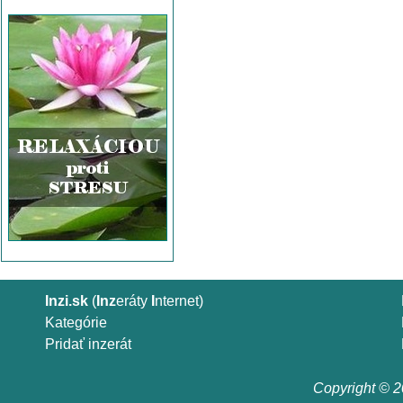
Inzi.sk
(
Inz
eráty
I
nternet)
Kategórie
Pridať inzerát
Copyright © 20