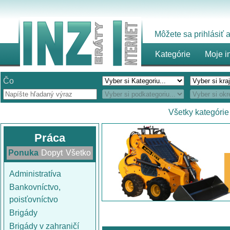
Môžete sa prihlásiť
Kategórie
Moje i
Čo
Všetky kategórie
Práca
Ponuka
Dopyt
Všetko
Administratíva
Bankovníctvo,
poisťovníctvo
Brigády
Brigády v zahraničí