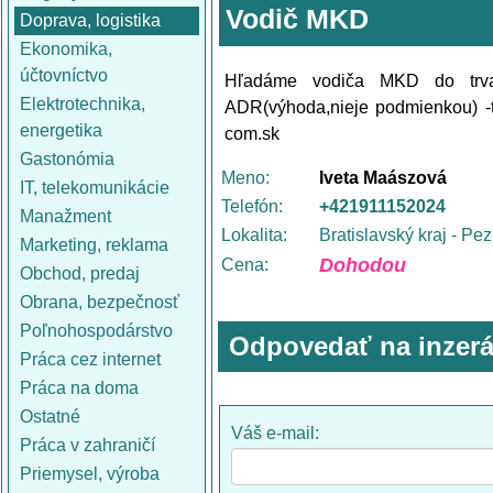
Vodič MKD
Doprava, logistika
Ekonomika,
účtovníctvo
Hľadáme vodiča MKD do trval
Elektrotechnika,
ADR(výhoda,nieje podmienkou) -t
energetika
com.sk
Gastonómia
Meno:
Iveta Maászová
IT, telekomunikácie
Telefón:
+421911152024
Manažment
Lokalita:
Bratislavský kraj - Pe
Marketing, reklama
Dohodou
Cena:
Obchod, predaj
Obrana, bezpečnosť
Poľnohospodárstvo
Odpovedať na inzerá
Práca cez internet
Práca na doma
Ostatné
Váš e-mail:
Práca v zahraničí
Priemysel, výroba