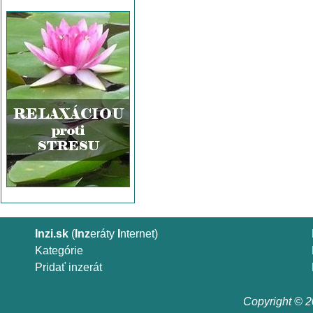
Inzi.sk
(
Inz
eráty
I
nternet)
Kategórie
Pridať inzerát
Copyright © 20