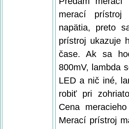
Predám merací p
merací prístroj
napätia, preto s
prístroj ukazuje
čase. Ak sa ho
800mV, lambda so
LED a nič iné, l
robiť pri zohria
Cena meracieho 
Merací prístroj m