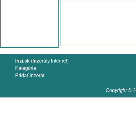
Inzi.sk
(
Inz
eráty
I
nternet)
Kategórie
Pridať inzerát
Copyright © 20