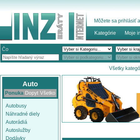
Môžete sa prihlásiť
Kategórie
Moje i
Čo
Všetky kategó
Auto
Ponuka
Dopyt
Všetko
Autobusy
Náhradné diely
Autorádiá
Autoslužby
Dodávky