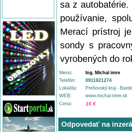
sa z autobatérie.
používanie, spo
Merací prístroj 
sondy s pracovn
vyrobených do ro
Meno:
Ing. Michal imre
Telefón:
0911921274
Lokalita:
Prešovský kraj - Bard
WEB:
www.michal-imre.sk
15 €
Cena:
Odpovedať na inzerá