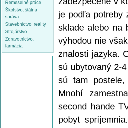
zabezpečené v k
Remeselné práce
Školstvo, štátna
je podľa potreby 
správa
Stavebníctvo, reality
sklade alebo na b
Strojárstvo
výhodou nie však
Zdravotníctvo,
farmácia
znalosti jazyka. 
sú ubytovaný 2-4 
sú tam postele, 
Mnohí zamestna
second hande TV,
pobyt spríjemnia