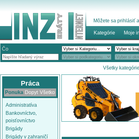
Môžete sa prihlásiť
Kategórie
Moje i
Čo
Všetky kategóri
Práca
Ponuka
Dopyt
Všetko
Administratíva
Bankovníctvo,
poisťovníctvo
Brigády
Brigády v zahraničí