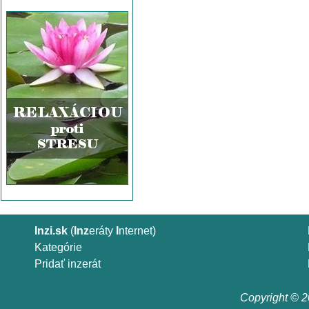
Inzi.sk
(
Inz
eráty
I
nternet)
Kategórie
Pridať inzerát
Copyright © 20