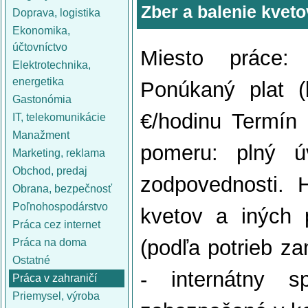
Zber a balenie kve
Doprava, logistika
Ekonomika,
účtovníctvo
Miesto práce: 
Elektrotechnika,
energetika
Ponúkaný plat (
Gastonómia
€/hodinu Termín
IT, telekomunikácie
Manažment
pomeru: plný ú
Marketing, reklama
Obchod, predaj
zodpovednosti. 
Obrana, bezpečnosť
Poľnohospodárstvo
kvetov a iných 
Práca cez internet
(podľa potrieb z
Práca na doma
Ostatné
- internátny s
Práca v zahraničí
Priemysel, výroba