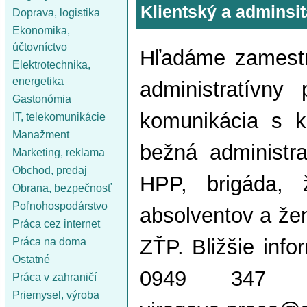
Klientský a adminsit
Doprava, logistika
Ekonomika,
účtovníctvo
Hľadáme zamestn
Elektrotechnika,
energetika
administratívny
Gastonómia
komunikácia s k
IT, telekomunikácie
Manažment
bežná administr
Marketing, reklama
Obchod, predaj
HPP, brigáda, 
Obrana, bezpečnosť
Poľnohospodárstvo
absolventov a že
Práca cez internet
ZŤP. Bližšie inf
Práca na doma
Ostatné
0949 347 0
Práca v zahraničí
Priemysel, výroba