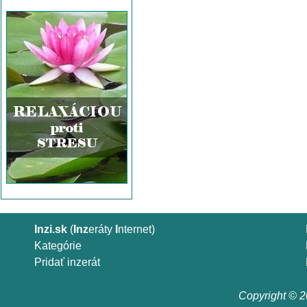
Inzi.sk
(
Inz
eráty
I
nternet)
Kategórie
Pridať inzerát
Copyright © 20