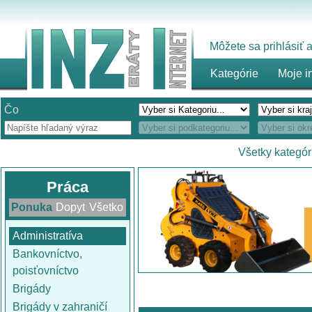
Môžete sa prihlásiť
Kategórie
Moje i
Čo
Všetky kategór
Práca
Ponuka
Dopyt
Všetko
Administratíva
Bankovníctvo,
poisťovníctvo
Brigády
Brigády v zahraničí