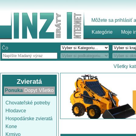
Môžete sa prihlásiť
Kategórie
Moje i
Čo
Všetky ka
Zvieratá
Ponuka
Dopyt
Všetko
Chovateľské potreby
Hlodavce
Hospodárske zvieratá
Kone
Krmivo