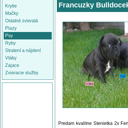
Francuzky Bulldoce
Krytie
Mačky
Ostatné zvieratá
Plazy
Psy
Ryby
Stratení a nájdení
Vtáky
Zajace
Zvieracie služby
Predam kvalitne Stenietka 2x Fen