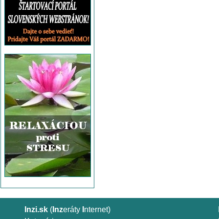
Inzi.sk
(
Inz
eráty
I
nternet)