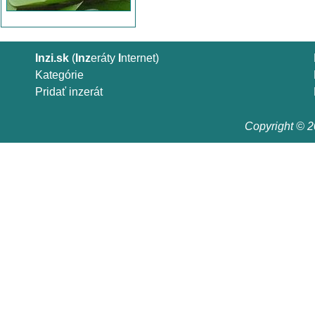
Inzi.sk
(
Inz
eráty
I
nternet)
Kategórie
Pridať inzerát
Copyright © 20