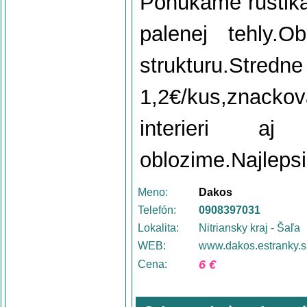
Ponukame rustika
palenej tehly.O
strukturu.Str
1,2€/kus,znack
interieri aj
oblozime.Najlepsie
Meno:
Dakos
Telefón:
0908397031
Lokalita:
Nitriansky kraj - Šaľa
WEB:
www.dakos.estranky.s
6 €
Cena: