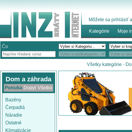
Môžete sa prihlásiť
Kategórie
Moje i
Čo
Všetky kategórie
-
Do
Dom a záhrada
Ponuka
Dopyt
Všetko
Bazény
Čerpadlá
Náradie
Ostatné
Klimatizácie