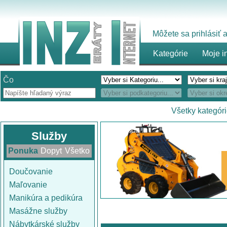
Môžete sa prihlásiť
Kategórie
Moje i
Čo
Všetky kategór
Služby
Ponuka
Dopyt
Všetko
Doučovanie
Maľovanie
Manikúra a pedikúra
Masážne služby
Nábytkárské služby