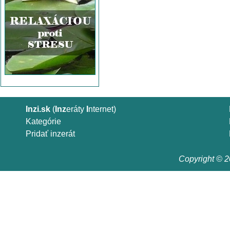
Inzi.sk
(
Inz
eráty
I
nternet)
Kategórie
Pridať inzerát
Copyright © 20