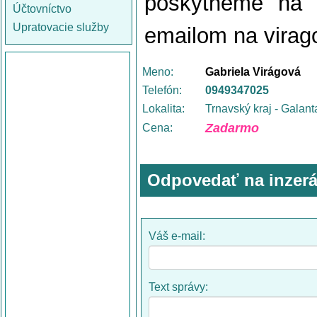
poskytneme na t
Účtovníctvo
Upratovacie služby
emailom na vira
Meno:
Gabriela Virágová
Telefón:
0949347025
Lokalita:
Trnavský kraj - Galant
Zadarmo
Cena:
Odpovedať na inzerá
Váš e-mail:
Text správy: