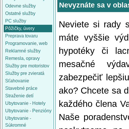
Nevyznáte sa v obla
Odevne služby
Ostatné služby
PC služby
Neviete si rady 
Pôžičky, úvery
máte vyššie výd
Preprava tovaru
Programovanie, web
hypotéky či la
Reklamné služby
Remesla, opravy
mesačné výda
Služby pre motoristov
Služby pre zvieratá
zabezpečiť lepši
Sťahovanie
ako? Chcete sa d
Stavebné práce
Straženie detí
každého člena Va
Ubytovanie - Hotely
Ubytovanie - Penzióny
Naše poradenstv
Ubytovanie -
Súkromné