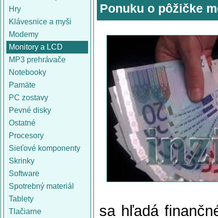
Ponuku o pôžičke m
Hry
Klávesnice a myši
Modemy
Monitory a LCD
MP3 prehrávače
Notebooky
Pamäte
PC zostavy
Pevné disky
Ostatné
Procesory
Sieťové komponenty
Skrinky
Software
Spotrebný materiál
Tablety
sa hľadá finančné
Tlačiarne