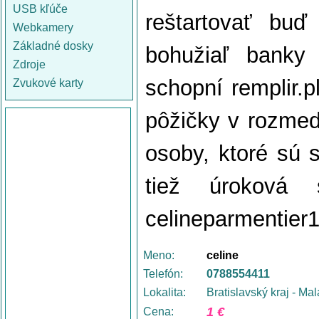
USB kľúče
reštartovať buď
Webkamery
Základné dosky
bohužiaľ banky
Zdroje
schopní remplir.p
Zvukové karty
pôžičky v rozmed
osoby, ktoré sú 
tiež úroková
celineparmentie
Meno:
celine
Telefón:
0788554411
Lokalita:
Bratislavský kraj - Ma
1 €
Cena: