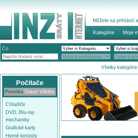
Môžete sa prihlásiť
Kategórie
Moje i
Čo
Všetky kategórie
Počítače
Ponuka
Dopyt
Všetko
Chladiče
DVD, Blu-ray
mechaniky
Grafické karty
Herné konzoly