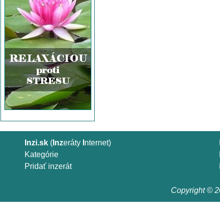
Inzi.sk
(
Inz
eráty
I
nternet)
Kategórie
Pridať inzerát
Copyright © 20