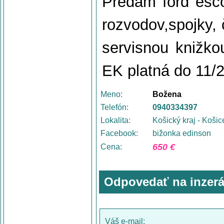
Predám ford esco
rozvodov,spojky, č
servisnou knižko
EK platná do 11/
Meno:
Božena
Telefón:
0940334397
Lokalita:
Košický kraj - Košic
Facebook:
bižonka edinson
650 €
Cena:
Odpovedať na inzerá
Váš e-mail: