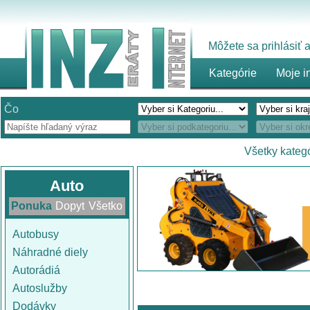
Môžete sa prihlásiť
Kategórie
Moje i
Čo
Všetky kateg
Auto
Ponuka
Dopyt
Všetko
Autobusy
Náhradné diely
Autorádiá
Autoslužby
Dodávky