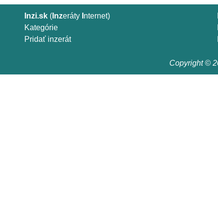
Inzi.sk
(
Inz
eráty
I
nternet)
Kategórie
Pridať inzerát
Copyright © 20