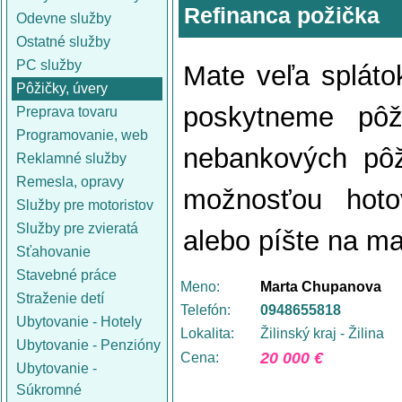
Refinanca požička
Odevne služby
Ostatné služby
PC služby
Mate veľa spláto
Pôžičky, úvery
poskytneme pôž
Preprava tovaru
Programovanie, web
nebankových pôž
Reklamné služby
Remesla, opravy
možnosťou hoto
Služby pre motoristov
Služby pre zvieratá
alebo píšte na m
Sťahovanie
Stavebné práce
Meno:
Marta Chupanova
Straženie detí
Telefón:
0948655818
Ubytovanie - Hotely
Lokalita:
Žilinský kraj - Žilina
Ubytovanie - Penzióny
20 000 €
Cena:
Ubytovanie -
Súkromné