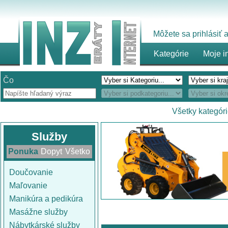
Môžete sa prihlásiť
Kategórie
Moje i
Čo
Všetky kategór
Služby
Ponuka
Dopyt
Všetko
Doučovanie
Maľovanie
Manikúra a pedikúra
Masážne služby
Nábytkárské služby