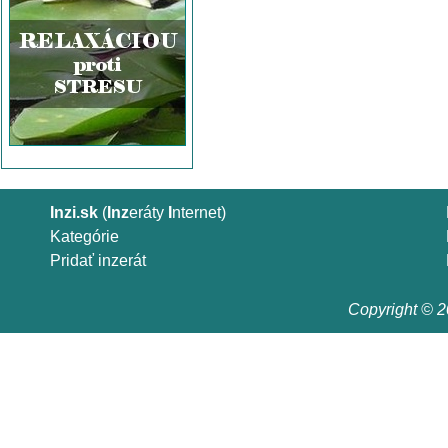
Inzi.sk
(
Inz
eráty
I
nternet)
Kategórie
Pridať inzerát
Copyright © 20