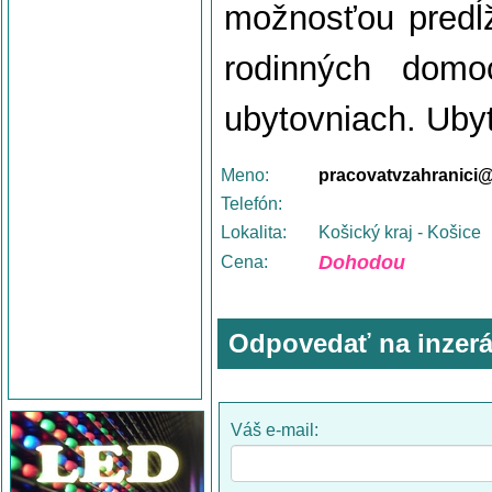
možnosťou predĺ
rodinných dom
ubytovniach. Uby
Meno:
pracovatvzahranici
Telefón:
Lokalita:
Košický kraj - Košice
Dohodou
Cena:
Odpovedať na inzerá
Váš e-mail: