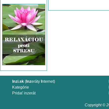
Inzi.sk
(
Inz
eráty
I
nternet)
Kategórie
Pridať inzerát
Copyright © 20