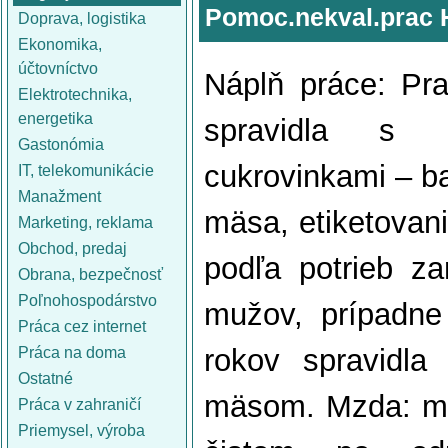
Pomoc.nekval.prac 
Doprava, logistika
Ekonomika,
účtovníctvo
Náplň práce: Pra
Elektrotechnika,
energetika
spravidla s 
Gastonómia
cukrovinkami – ba
IT, telekomunikácie
Manažment
mäsa, etiketovani
Marketing, reklama
Obchod, predaj
podľa potrieb z
Obrana, bezpečnosť
Poľnohospodárstvo
mužov, prípadn
Práca cez internet
rokov spravidla
Práca na doma
Ostatné
mäsom. Mzda: muž
Práca v zahraničí
Priemysel, výroba