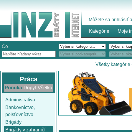
Môžete sa prihlásiť
Kategórie
Moje i
Čo
Všetky kategórie
Práca
Ponuka
Dopyt
Všetko
Administratíva
Bankovníctvo,
poisťovníctvo
Brigády
Brigády v zahraničí