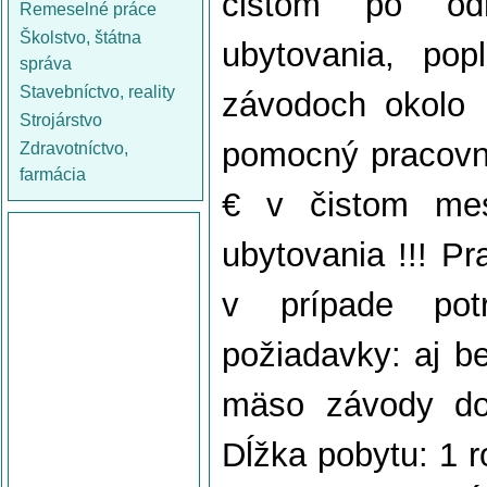
čistom po odr
Remeselné práce
Školstvo, štátna
ubytovania, po
správa
Stavebníctvo, reality
závodoch okolo
Strojárstvo
pomocný pracovní
Zdravotníctvo,
farmácia
€ v čistom mes
ubytovania !!! P
v prípade pot
požiadavky: aj be
mäso závody do
Dĺžka pobytu: 1 