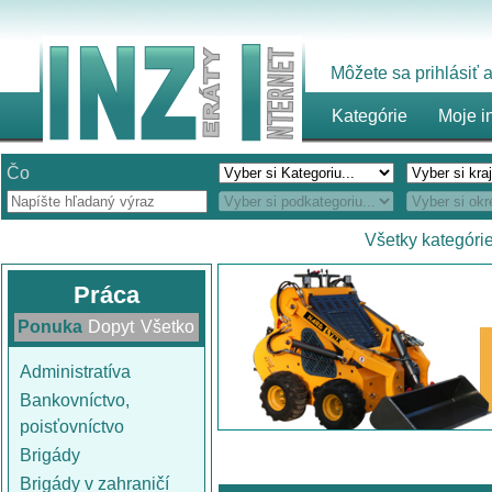
Môžete sa prihlásiť
Kategórie
Moje i
Čo
Všetky kategóri
Práca
Ponuka
Dopyt
Všetko
Administratíva
Bankovníctvo,
poisťovníctvo
Brigády
Brigády v zahraničí