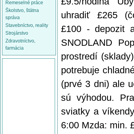
£9.5/hodina Uby
Remeselné práce
Školstvo, štátna
uhradiť £265 (č
správa
Stavebníctvo, reality
£100 - depozit
Strojárstvo
SNODLAND Popis
Zdravotníctvo,
farmácia
prostredí (sklady
potrebuje chladné
(prvé 3 dni) ale
sú výhodou. Pra
sviatky a víkendy
6:00 Mzda: min. £