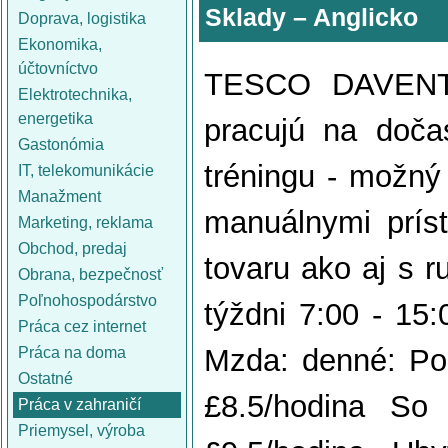
Sklady – Anglicko
Doprava, logistika
Ekonomika,
účtovníctvo
TESCO DAVENTRY
Elektrotechnika,
energetika
pracujú na doča
Gastonómia
tréningu - možný
IT, telekomunikácie
Manažment
manuálnymi príst
Marketing, reklama
Obchod, predaj
tovaru ako aj s r
Obrana, bezpečnosť
Poľnohospodárstvo
týždni 7:00 - 15:
Práca cez internet
Mzda: denné: Po 
Práca na doma
Ostatné
£8.5/hodina So
Práca v zahraničí
Priemysel, výroba