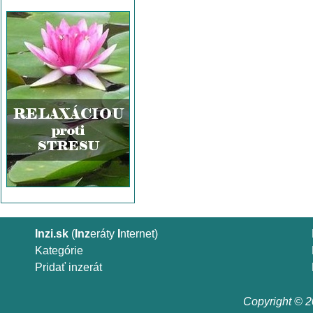
Inzi.sk
(
Inz
eráty
I
nternet)
Kategórie
Pridať inzerát
Copyright © 20