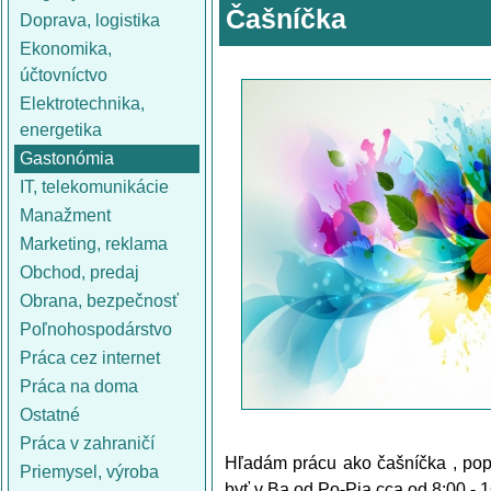
Čašníčka
Doprava, logistika
Ekonomika,
účtovníctvo
Elektrotechnika,
energetika
Gastonómia
IT, telekomunikácie
Manažment
Marketing, reklama
Obchod, predaj
Obrana, bezpečnosť
Poľnohospodárstvo
Práca cez internet
Práca na doma
Ostatné
Práca v zahraničí
Hľadám prácu ako čašníčka , pop
Priemysel, výroba
byť v Ba od Po-Pia cca od 8:00 - 