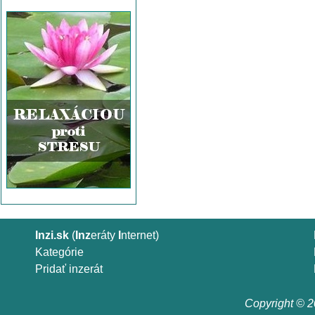
Inzi.sk
(
Inz
eráty
I
nternet)
Kategórie
Pridať inzerát
Copyright © 20