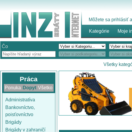
Môžete sa prihlásiť
Kategórie
Moje i
Čo
Všetky kategó
Práca
Ponuka
Dopyt
Všetko
Administratíva
Bankovníctvo,
poisťovníctvo
Brigády
Brigády v zahraničí