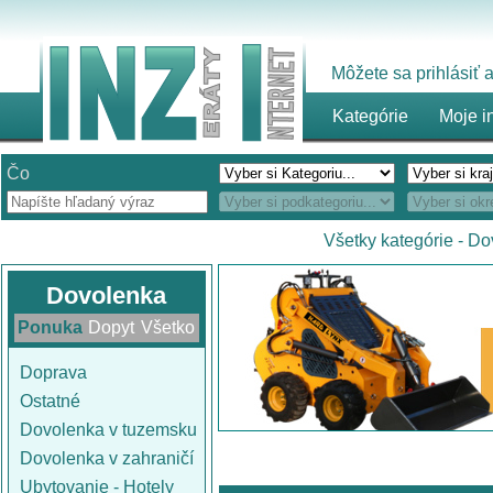
Môžete sa prihlásiť
Kategórie
Moje i
Čo
Všetky kategórie
-
Do
Dovolenka
Ponuka
Dopyt
Všetko
Doprava
Ostatné
Dovolenka v tuzemsku
Dovolenka v zahraničí
Ubytovanie - Hotely