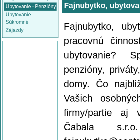
Fajnubytko, ubytova
Ubytovanie - Penzióny
Ubytovanie -
Súkromné
Fajnubytko, ub
Zájazdy
pracovnú činnos
ubytovanie? S
penzióny, privát
domy. Čo najbli
Vašich osobných
firmy/partie aj
Čabala s.r