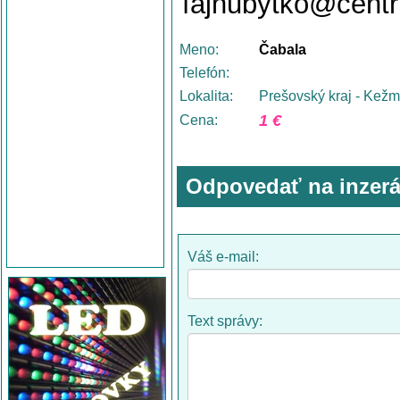
fajnubytko@cent
Meno:
Čabala
Telefón:
Lokalita:
Prešovský kraj - Kež
1 €
Cena:
Odpovedať na inzerá
Váš e-mail:
Text správy: