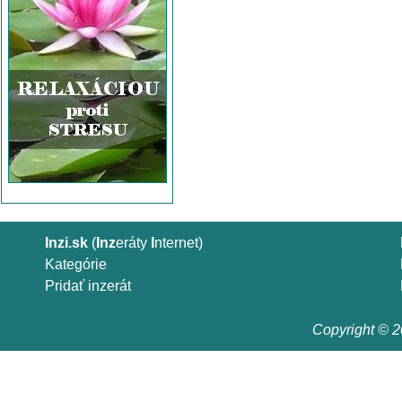
Inzi.sk
(
Inz
eráty
I
nternet)
Kategórie
Pridať inzerát
Copyright © 20