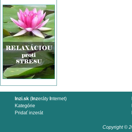
Inzi.sk
(
Inz
eráty
I
nternet)
Kategórie
Pridať inzerát
Copyright © 20