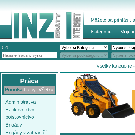
Môžete sa prihlásiť
Kategórie
Moje i
Čo
Všetky kategórie
Práca
Ponuka
Dopyt
Všetko
Administratíva
Bankovníctvo,
poisťovníctvo
Brigády
Brigády v zahraničí