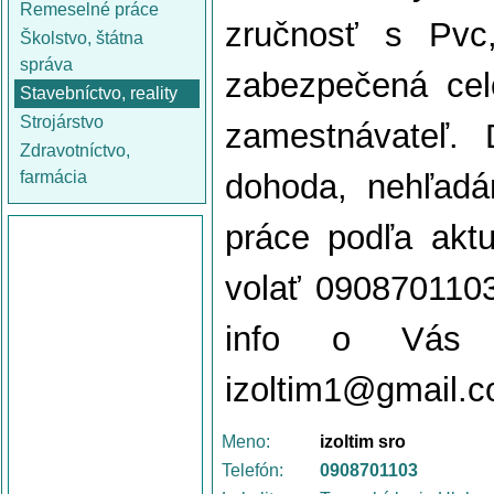
Remeselné práce
zručnosť s Pvc
Školstvo, štátna
správa
zabezpečená cel
Stavebníctvo, reality
Strojárstvo
zamestnávateľ. 
Zdravotníctvo,
farmácia
dohoda, nehľadá
práce podľa akt
volať 0908701103 
info o Vás 
izoltim1@gmail.
Meno:
izoltim sro
Telefón:
0908701103