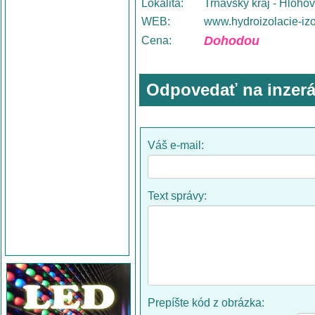
Lokalita:
Trnavský kraj - Hloho
WEB:
www.hydroizolacie-izo
Dohodou
Cena:
Odpovedať na inzerá
Váš e-mail:
Text správy:
Prepíšte kód z obrázka: