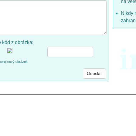
na ver
Nikdy 
zahrani
e kód z obrázka:
i
eruj nový obrázok