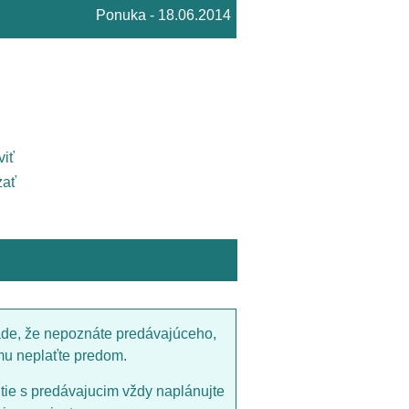
Ponuka - 18.06.2014
viť
ať
ade, že nepoznáte predávajúceho,
mu neplaťte predom.
utie s predávajucim vždy naplánujte