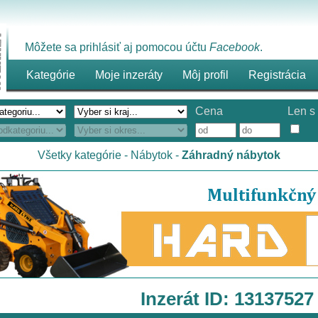
Môžete sa prihlásiť aj pomocou účtu
Facebook
.
Kategórie
Moje inzeráty
Môj profil
Registrácia
Cena
Len s 
Všetky kategórie
-
Nábytok
-
Záhradný nábytok
Inzerát ID: 13137527