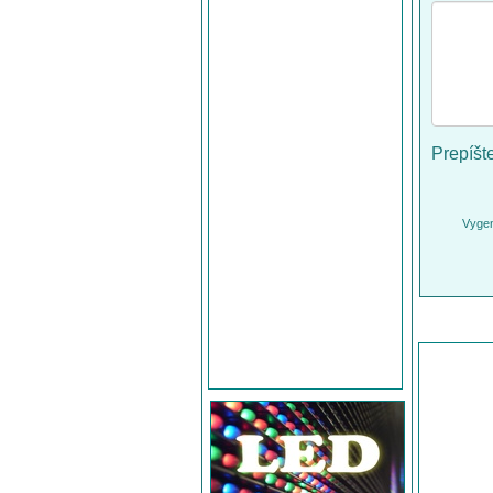
Prepíšt
Vygen