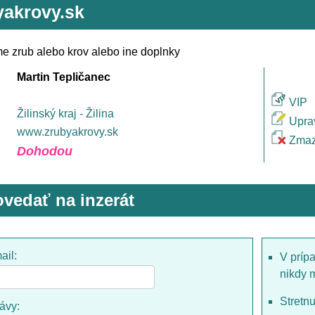
yakrovy.sk
e zrub alebo krov alebo ine doplnky
Martin Tepličanec
VIP
Žilinský kraj - Žilina
Upra
www.zrubyakrovy.sk
Zmaz
Dohodou
vedať na inzerát
ail:
V príp
nikdy 
Stretn
rávy: