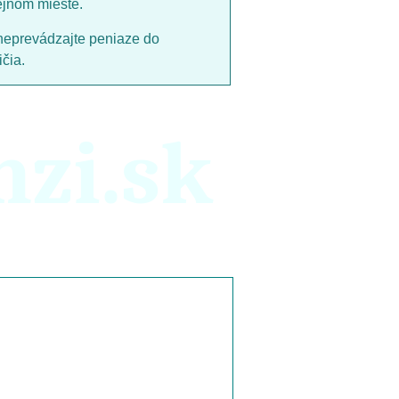
ejnom mieste.
neprevádzajte peniaze do
čia.
nzi.sk