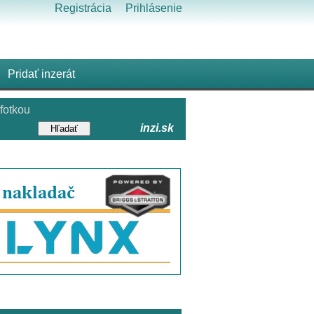
Registrácia
Prihlásenie
Pridať inzerát
fotkou
inzi.sk