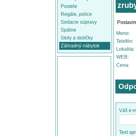
zrub
Postele
Regále, police
Sedacie súpravy
Postavim
Spálne
Meno:
Stoly a stoličky
Telefón:
Záhradný nábytok
Lokalita:
WEB:
Cena:
Odpo
Váš e-m
Text sp